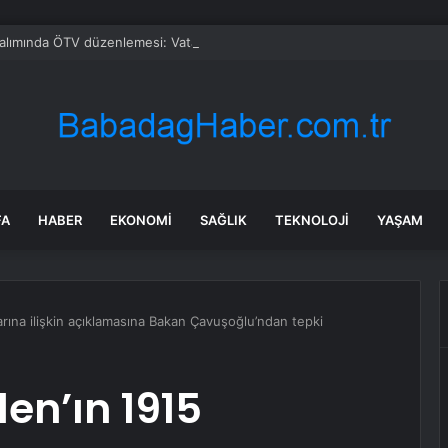
alımında ÖTV düzenlemesi: Vatandaşlar bayilere akın etti
FA
HABER
EKONOMI
SAĞLIK
TEKNOLOJI
YAŞAM
arına ilişkin açıklamasına Bakan Çavuşoğlu’ndan tepki
en’ın 1915