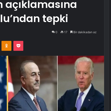
kin açıklamasına
u’ndan tepki
0
17
Bir dakikadan az
VKontakte
Odnoklassniki
Pocket