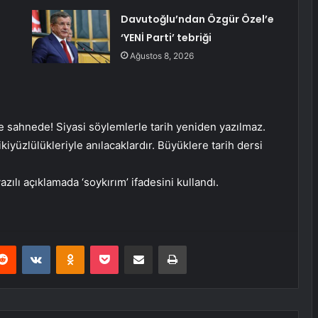
Davutoğlu’ndan Özgür Özel’e
‘YENİ Parti’ tebriği
Ağustos 8, 2026
ine sahnede! Siyasi söylemlerle tarih yeniden yazılmaz.
 ikiyüzlülükleriyle anılacaklardır. Büyüklere tarih dersi
yazılı açıklamada ‘soykırım’ ifadesini kullandı.
erest
Reddit
VKontakte
Odnoklassniki
Pocket
E-Posta ile paylaş
Yazdır