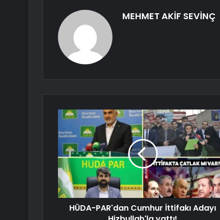
MEHMET AKİF SEVİNÇ
HÜDA-PAR'dan Cumhur İttifakı Adayı
Hizbullah'la yattı!