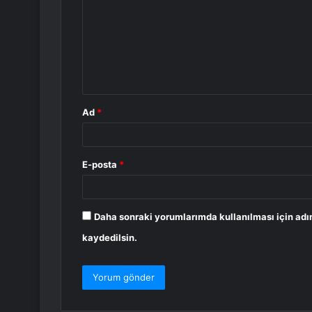
r
u
m
*
Ad
*
E-posta
*
Daha sonraki yorumlarımda kullanılması için adı
kaydedilsin.