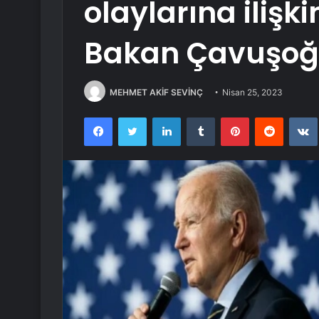
olaylarına iliş
Bakan Çavuşoğl
MEHMET AKİF SEVİNÇ
Nisan 25, 2023
Facebook
Twitter
LinkedIn
Tumblr
Pinterest
Reddit