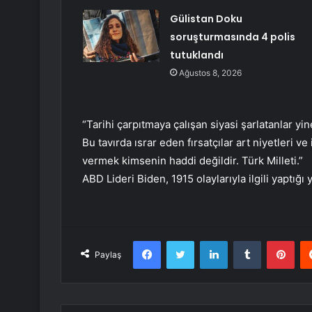
Gülistan Doku
soruşturmasında 4 polis
tutuklandı
Ağustos 8, 2026
“Tarihi çarpıtmaya çalışan siyasi şarlatanlar y
Bu tavırda ısrar eden fırsatçılar art niyetleri ve
vermek kimsenin haddi değildir. Türk Milleti.”
ABD Lideri Biden, 1915 olaylarıyla ilgili yaptığı 
Facebook
Twitter
LinkedIn
Tumblr
Pint
Paylaş