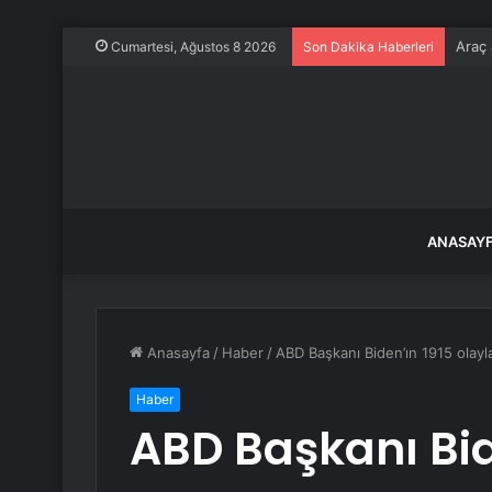
Araç 
Cumartesi, Ağustos 8 2026
Son Dakika Haberleri
ANASAY
Anasayfa
/
Haber
/
ABD Başkanı Biden’ın 1915 olayl
Haber
ABD Başkanı Bid