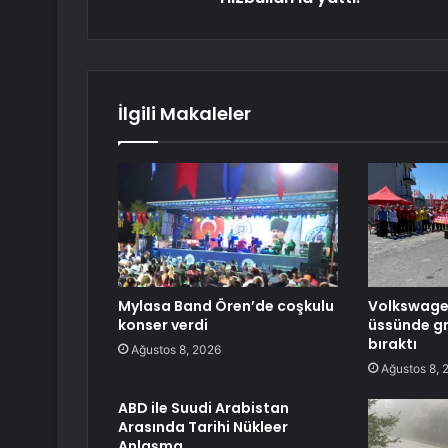
İlgili Makaleler
Mylasa Band Ören’de coşkulu
Volkswagen’
konser verdi
üssünde gre
bıraktı
Ağustos 8, 2026
Ağustos 8, 
ABD ile Suudi Arabistan
Arasında Tarihi Nükleer
Anlaşma