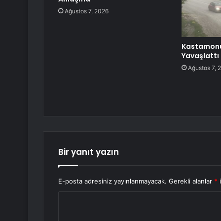
Ağustos 7, 2026
Kastamonu’
Yavaşlattı
Ağustos 7, 
Bir yanıt yazın
E-posta adresiniz yayınlanmayacak.
Gerekli alanlar
*
i
Y
o