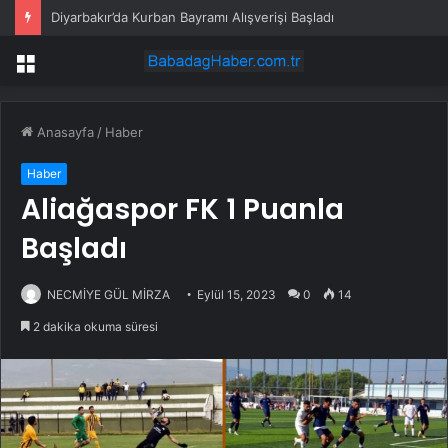
Diyarbakır’da Kurban Bayramı Alışverişi Başladı
Menü
Anasayfa
/
Haber
Haber
Aliağaspor FK 1 Puanla
Başladı
NECMİYE GÜL MİRZA
Eylül 15, 2023
0
14
2 dakika okuma süresi