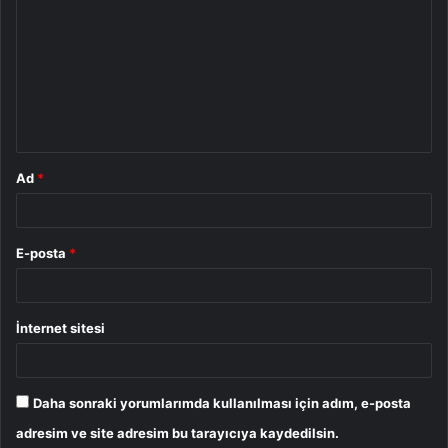
o
r
u
m
*
Ad
*
E-posta
*
İnternet sitesi
Daha sonraki yorumlarımda kullanılması için adım, e-posta
adresim ve site adresim bu tarayıcıya kaydedilsin.