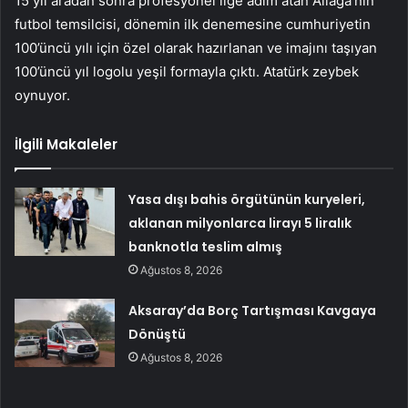
15 yıl aradan sonra profesyonel lige adım atan Aliağa’nın
futbol temsilcisi, dönemin ilk denemesine cumhuriyetin
100’üncü yılı için özel olarak hazırlanan ve imajını taşıyan
100’üncü yıl logolu yeşil formayla çıktı. Atatürk zeybek
oynuyor.
İlgili Makaleler
Yasa dışı bahis örgütünün kuryeleri,
aklanan milyonlarca lirayı 5 liralık
banknotla teslim almış
Ağustos 8, 2026
Aksaray’da Borç Tartışması Kavgaya
Dönüştü
Ağustos 8, 2026