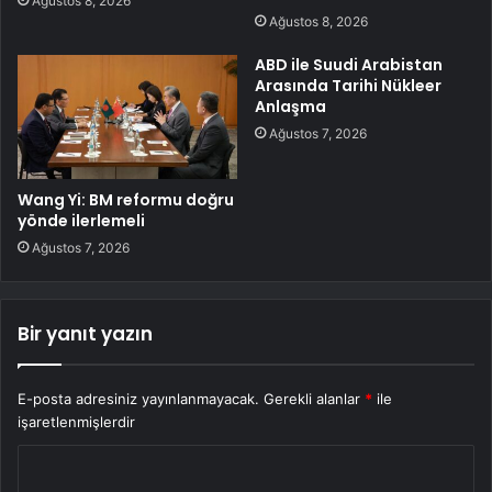
Ağustos 8, 2026
Ağustos 8, 2026
ABD ile Suudi Arabistan
Arasında Tarihi Nükleer
Anlaşma
Ağustos 7, 2026
Wang Yi: BM reformu doğru
yönde ilerlemeli
Ağustos 7, 2026
Bir yanıt yazın
E-posta adresiniz yayınlanmayacak.
Gerekli alanlar
*
ile
işaretlenmişlerdir
Y