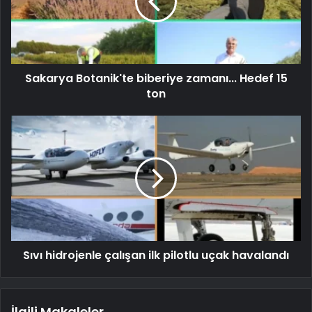
Sakarya Botanik'te biberiye zamanı... Hedef 15
ton
Sıvı hidrojenle çalışan ilk pilotlu uçak havalandı
İlgili Makaleler