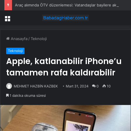
Araç alımında ÖTV düzenlemesi: Vatandaşlar bayilere akın etti
Menü
Anasayfa
/
Teknoloji
Teknoloji
Apple, katlanabilir iPhone’u
tamamen rafa kaldırabilir
MEHMET HAZBİN KAZBEK
Mart 31, 2024
0
10
1 dakika okuma süresi