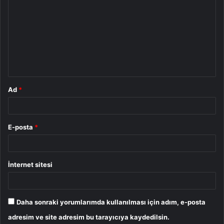
o
r
u
m
*
Ad
*
E-posta
*
İnternet sitesi
Daha sonraki yorumlarımda kullanılması için adım, e-posta
adresim ve site adresim bu tarayıcıya kaydedilsin.