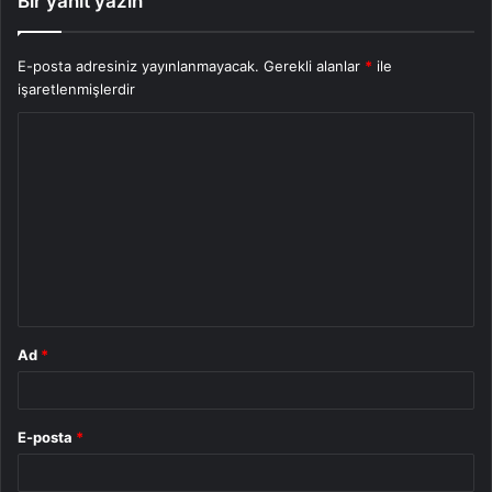
Bir yanıt yazın
E-posta adresiniz yayınlanmayacak.
Gerekli alanlar
*
ile
işaretlenmişlerdir
Y
o
r
u
m
*
Ad
*
E-posta
*