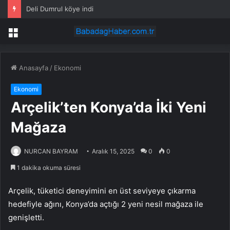
Deli Dumrul köye indi
Menü
Anasayfa
/
Ekonomi
Ekonomi
Arçelik’ten Konya’da İki Yeni
Mağaza
NURCAN BAYRAM
Aralık 15, 2025
0
0
1 dakika okuma süresi
Arçelik, tüketici deneyimini en üst seviyeye çıkarma
hedefiyle ağını, Konya’da açtığı 2 yeni nesil mağaza ile
genişletti.