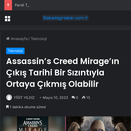
Ferdi Tayfur’un torunu sesiyle gündem oldu! Duyan şaştı kaldı
Menü
Anasayfa
/
Teknoloji
Teknoloji
Assassin’s Creed Mirage’ın
Çıkış Tarihi Bir Sızıntıyla
Ortaya Çıkmış Olabilir
YİĞİT YILDIZ
Mayıs 10, 2023
0
15
1 dakika okuma süresi