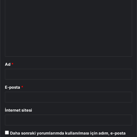
Y
o
r
u
m
*
Ad
*
E-posta
*
İnternet sitesi
Daha sonraki yorumlarımda kullanılması için adım, e-posta