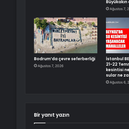
Büyükakın 
Ağustos 7, 
Bodrum’da çevre seferberliği
İstanbul BE
21-22 Temm
Ağustos 7, 2026
kesintisi 
sular ne z
Ağustos 6, 
Bir yanıt yazın