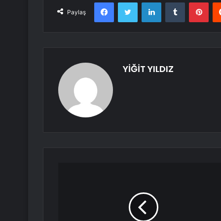
Facebook
Twitter
LinkedIn
Tumblr
Pint
Paylaş
YİĞİT YILDIZ