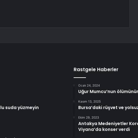
Rastgele Haberler
Ocak 24, 2024
Uğur Mumcu’nun ölümünün 
Kasım 13, 2025
kulu suda yüzmeyin
Bursa’daki rüşvet ve yolsu
Ekim 29, 2023
Antakya Medeniyetler Koro
Viyana’da konser verdi