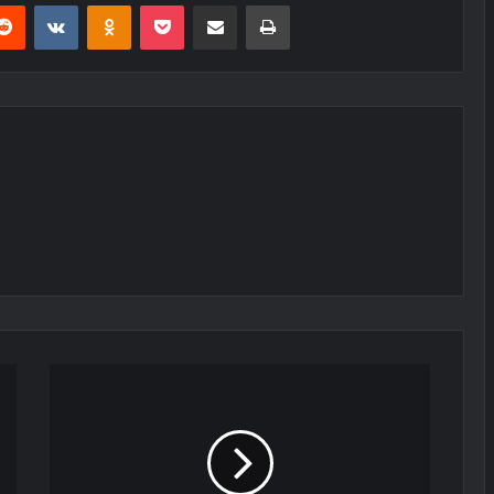
erest
Reddit
VKontakte
Odnoklassniki
Pocket
E-Posta ile paylaş
Yazdır