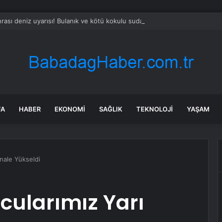
rası deniz uyarısı! Bulanık ve kötü kokulu suda yüzmeyin
FA
HABER
EKONOMI
SAĞLIK
TEKNOLOJI
YAŞAM
inale Yükseldi
cularımız Yarı