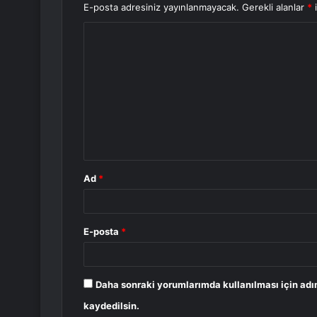
E-posta adresiniz yayınlanmayacak.
Gerekli alanlar
*
i
Y
o
r
u
m
*
Ad
*
E-posta
*
Daha sonraki yorumlarımda kullanılması için adı
kaydedilsin.