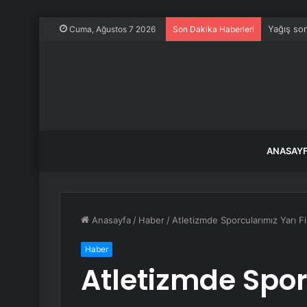
Yağış son
Cuma, Ağustos 7 2026
Son Dakika Haberleri
ANASAY
Anasayfa
/
Haber
/
Atletizmde Sporcularımız Yarı F
Haber
Atletizmde Spor