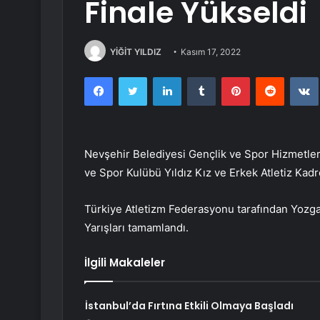
Finale Yükseldi
YİĞİT YILDIZ
Kasım 17, 2022
Facebook
Twitter
LinkedIn
Tumblr
Pinterest
Reddit
Nevşehir Belediyesi Gençlik ve Spor Hizmetle
ve Spor Kulübü Yıldız Kız ve Erkek Atletiz Kadro
Türkiye Atletizm Federasyonu tarafından Yozga
Yarışları tamamlandı.
İlgili Makaleler
İstanbul’da Fırtına Etkili Olmaya Başladı