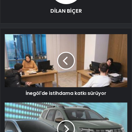
DİLAN BİÇER
İnegöl'de istihdama katkı sürüyor