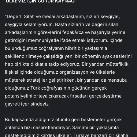
‘ÜLKEMİZ İÇİN GURUR KAYNAĞI’
“Değerli Silah ve mesai arkadaşlarım, sizleri sevgiyle,
saygıyla selamlıyorum. Başta sizlerin ve değerli silah
arkadaşlarımın görevlerini fedakârca ve başarıyla yerine
getirdiğini memnuniyetle ifade etmek istiyorum. İçinde
bulunduğumuz coğrafyanın hibrit bir yaklaşımla
şekillendirilmeye çalışıldığı yeni bir dönemin ayak seslerini
hep birlikte dikkatle takip ediyoruz. Bir yandan müttefiklik
ilişkisi içinde olduğumuz organizasyon ve ülkelerle
müşterek stratejiler geliştirirken, bir yandan da mensubu
olduğumuz Türk coğrafyasının gücünün gerçek
potansiyelini ortaya çıkaracak fırsatları gerçekleştirme
gayreti içerisindeyiz
Bu kapsamda aldığımız olumlu geri beslemeler gerçek
anlamda bizi cesaretlendiriyor. Samimi bir yaklaşımla
desteklediğimiz kardeş ülkeler, Türkiye benzeri bir silahlı