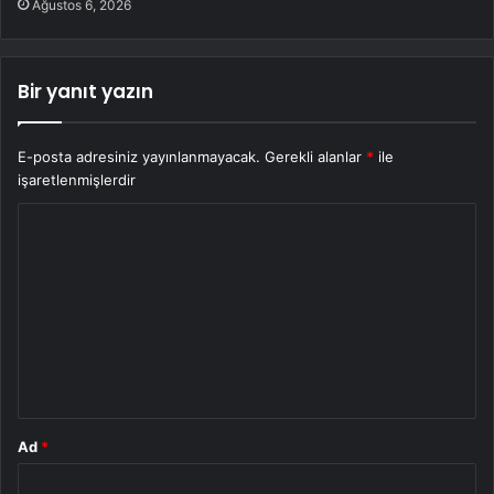
Ağustos 6, 2026
Bir yanıt yazın
E-posta adresiniz yayınlanmayacak.
Gerekli alanlar
*
ile
işaretlenmişlerdir
Y
o
r
u
m
*
Ad
*