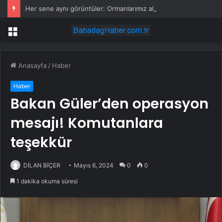
Her sene aynı görüntüler: Ormanlarımız alevler arasında kalıyor
Menü
Anasayfa
/
Haber
Haber
Bakan Güler’den operasyon
mesajı! Komutanlara
teşekkür
DİLAN BİÇER
Mayıs 6, 2024
0
0
1 dakika okuma süresi