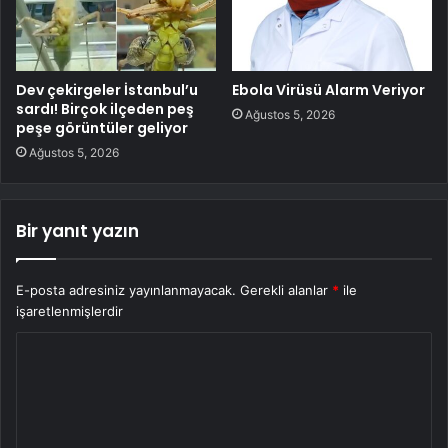
Dev çekirgeler İstanbul’u
Ebola Virüsü Alarm Veriyor
sardı! Birçok ilçeden peş
Ağustos 5, 2026
peşe görüntüler geliyor
Ağustos 5, 2026
Bir yanıt yazın
E-posta adresiniz yayınlanmayacak.
Gerekli alanlar
*
ile
işaretlenmişlerdir
Y
o
r
u