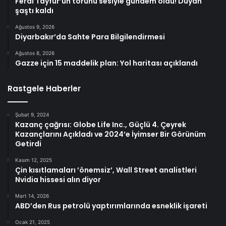
Ferdi Tayfur’un torunu sesiyle gündem oldu! Duyan
şaştı kaldı
Ağustos 9, 2026
Diyarbakır’da Sahte Para Bilgilendirmesi
Ağustos 8, 2026
Gazze için 15 maddelik plan: Yol haritası açıklandı
Rastgele Haberler
Şubat 9, 2024
Kazanç çağrısı: Globe Life Inc., Güçlü 4. Çeyrek
Kazançlarını Açıkladı ve 2024’e İyimser Bir Görünüm
Getirdi
Kasım 12, 2025
Çin kısıtlamaları ’önemsiz’, Wall Street analistleri
Nvidia hissesi alın diyor
Mart 14, 2026
ABD’den Rus petrolü yaptırımlarında esneklik işareti
Ocak 21, 2025