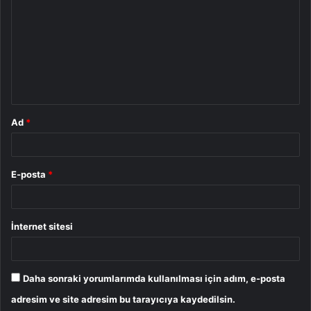
r
u
m
*
Ad
*
E-posta
*
İnternet sitesi
Daha sonraki yorumlarımda kullanılması için adım, e-posta
adresim ve site adresim bu tarayıcıya kaydedilsin.