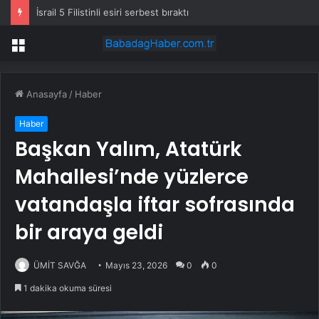
İsrail 5 Filistinli esiri serbest bıraktı
Menü
Anasayfa
/
Haber
Haber
Başkan Yalım, Atatürk
Mahallesi’nde yüzlerce
vatandaşla iftar sofrasında
bir araya geldi
ÜMİT SAVĞA
Mayıs 23, 2026
0
0
1 dakika okuma süresi