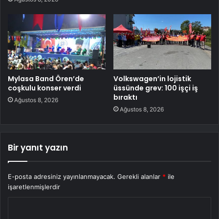
Mylasa Band Ören’de
Volkswagen’in lojistik
coşkulu konser verdi
üssünde grev: 100 işçi iş
bıraktı
Ağustos 8, 2026
Ağustos 8, 2026
Bir yanıt yazın
E-posta adresiniz yayınlanmayacak.
Gerekli alanlar
*
ile
işaretlenmişlerdir
Y
o