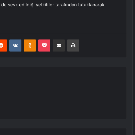
de sevk edildiği yetkililer tarafından tutuklanarak
erest
Reddit
VKontakte
Odnoklassniki
Pocket
E-Posta ile paylaş
Yazdır