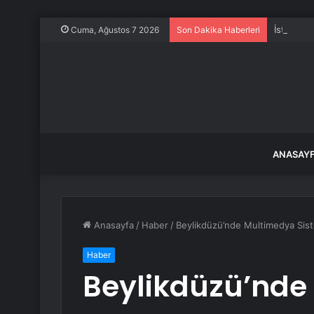
İstanbul’
Cuma, Ağustos 7 2026
Son Dakika Haberleri
ANASAY
Anasayfa
/
Haber
/
Beylikdüzü’nde Multimedya Sist
Haber
Beylikdüzü’nde