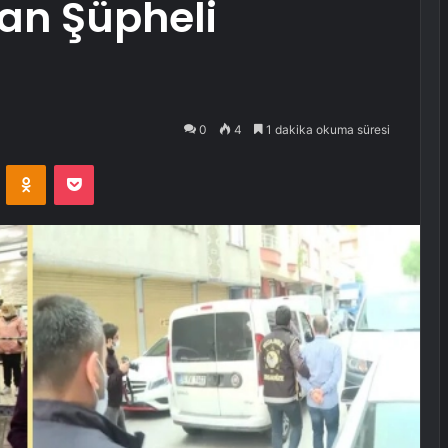
lan Şüpheli
0
4
1 dakika okuma süresi
VKontakte
Odnoklassniki
Pocket