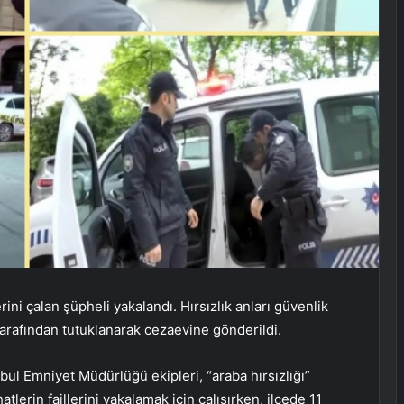
ni çalan şüpheli yakalandı. Hırsızlık anları güvenlik
 tarafından tutuklanarak cezaevine gönderildi.
ul Emniyet Müdürlüğü ekipleri, “araba hırsızlığı”
erin faillerini yakalamak için çalışırken, ilçede 11