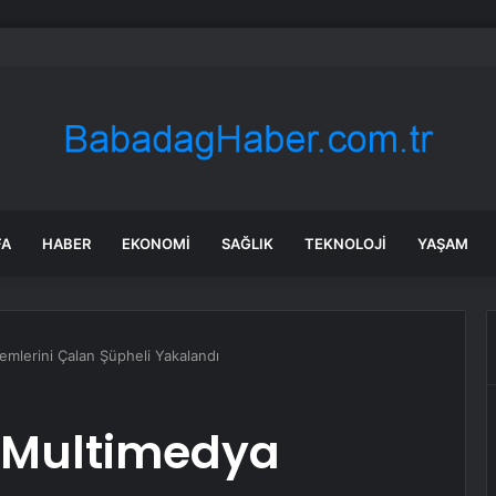
da Fırtına Etkili Olmaya Başladı
FA
HABER
EKONOMI
SAĞLIK
TEKNOLOJI
YAŞAM
emlerini Çalan Şüpheli Yakalandı
 Multimedya