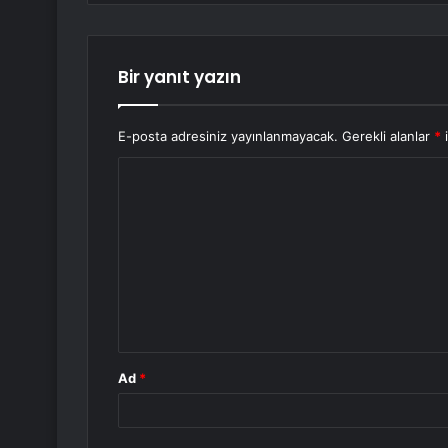
Bir yanıt yazın
E-posta adresiniz yayınlanmayacak.
Gerekli alanlar
*
i
Y
o
r
u
m
*
Ad
*