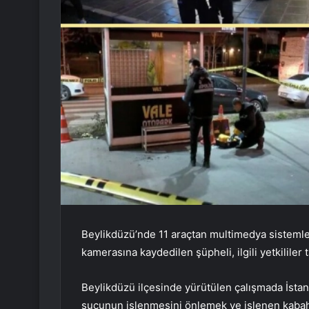
Beylikdüzü’nde 11 araçtan multimedya sistemleri
kamerasına kaydedilen şüpheli, ilgili yetkililer
Beylikdüzü ilçesinde yürütülen çalışmada İstanb
suçunun işlenmesini önlemek ve işlenen kabahatl