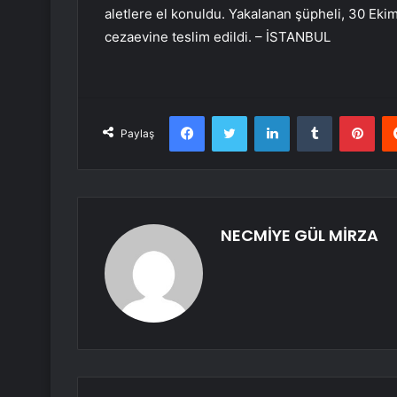
aletlere el konuldu. Yakalanan şüpheli, 30 Ekim’
cezaevine teslim edildi. – İSTANBUL
Facebook
Twitter
LinkedIn
Tumblr
Pint
Paylaş
NECMİYE GÜL MİRZA