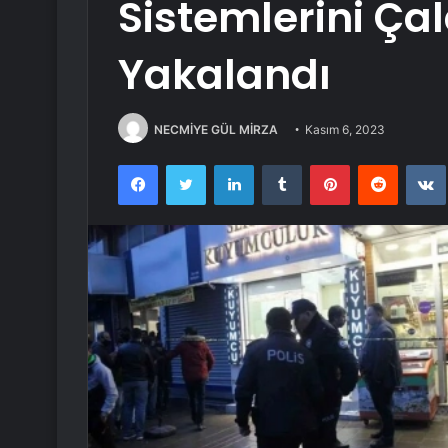
Sistemlerini Ça
Yakalandı
NECMİYE GÜL MİRZA
Kasım 6, 2023
Facebook
Twitter
LinkedIn
Tumblr
Pinterest
Reddit