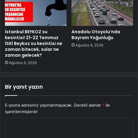
İstanbul BEYKOZ su
Anadolu Otoyolu’nda
kesintisi! 21-22 Temmuz
Bayram Yoğunluğu
İSKİ Beykoz su kesintisi ne
Ağustos 6, 2026
zaman bitecek, sular ne
zaman gelecek?
Ağustos 6, 2026
Bir yanıt yazın
E-posta adresiniz yayınlanmayacak.
Gerekli alanlar
*
ile
işaretlenmişlerdir
Y
o