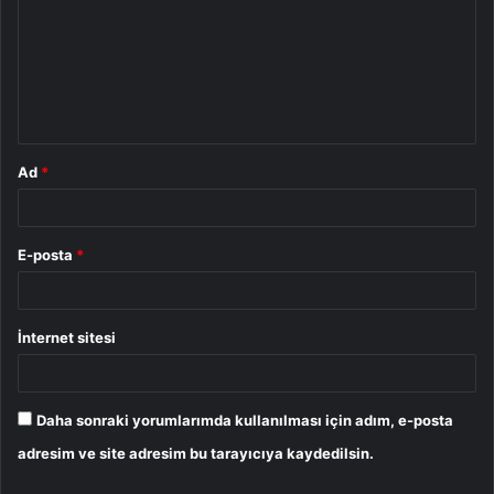
r
u
m
*
Ad
*
E-posta
*
İnternet sitesi
Daha sonraki yorumlarımda kullanılması için adım, e-posta
adresim ve site adresim bu tarayıcıya kaydedilsin.