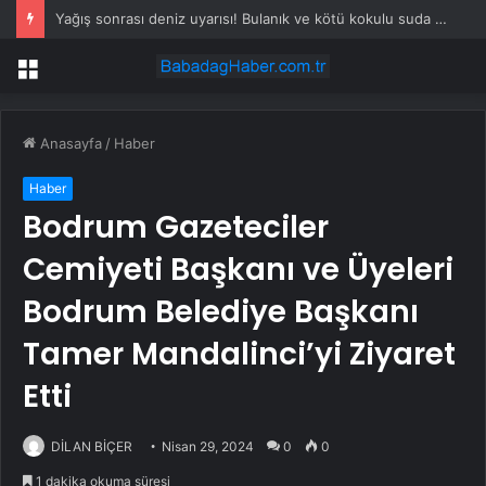
Yağış sonrası deniz uyarısı! Bulanık ve kötü kokulu suda yüzmeyin
Menü
Anasayfa
/
Haber
Haber
Bodrum Gazeteciler
Cemiyeti Başkanı ve Üyeleri
Bodrum Belediye Başkanı
Tamer Mandalinci’yi Ziyaret
Etti
DİLAN BİÇER
Nisan 29, 2024
0
0
1 dakika okuma süresi