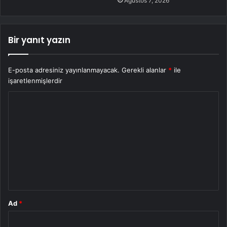
Ağustos 7, 2026
Bir yanıt yazın
E-posta adresiniz yayınlanmayacak.
Gerekli alanlar
*
ile
işaretlenmişlerdir
Y
o
r
u
m
*
Ad
*