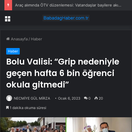
Araç alımında ÖTV düzenlemesi: Vatandaşlar bayilere akın etti
Menü
Anasayfa
/
Haber
Haber
Bolu Valisi: “Grip nedeniyle
geçen hafta 6 bin öğrenci
okula gitmedi”
NECMİYE GÜL MİRZA
Ocak 6, 2023
0
20
1 dakika okuma süresi