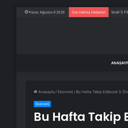
İsrail 5 Fi
Pazar, Ağustos 9 2026
Son Dakika Haberleri
ANASAY
Anasayfa
/
Ekonomi
/
Bu Hafta Takip Edilecek 5 Ön
Ekonomi
Bu Hafta Takip 