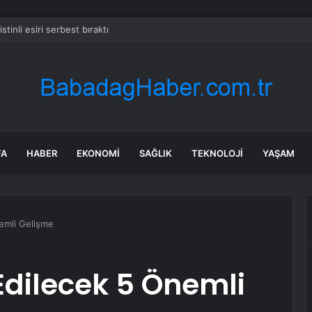
listinli esiri serbest bıraktı
FA
HABER
EKONOMI
SAĞLIK
TEKNOLOJI
YAŞAM
emli Gelişme
Edilecek 5 Önemli