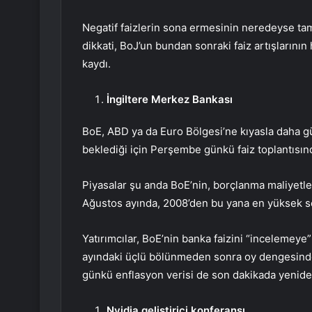
Negatif faizlerin sona ermesinin neredeyse ta
dikkati, BoJ’un bundan sonraki faiz artışlarını
kaydı.
İngiltere Merkez Bankası
BoE, ABD ya da Euro Bölgesi’ne kıyasla daha gü
beklediği için Perşembe günkü
faiz
toplantısı
Piyasalar şu anda BoE’nin, borçlanma maliyetl
Ağustos ayında, 2008’den bu yana en yüksek s
Yatırımcılar, BoE’nin banka faizini “incelemeye” 
ayındaki üçlü bölünmeden sonra oy dengesind
günkü enflasyon verisi de son dakikada yenid
Nvidia geliştirici konferansı