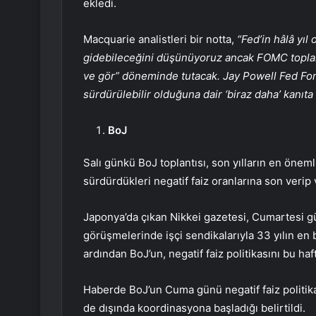
ekledi.
Macquarie analistleri bir notta,
“Fed’in hâlâ yı
gidebileceğini düşünüyoruz ancak FOMC toplantı
ve gör” döneminde tutacak. Jay Powell Fed Fo
sürdürülebilir olduğuna dair ‘biraz daha’ kanıta 
BoJ
Salı günkü BoJ
toplantısı
, son yılların en önemli 
sürdürdükleri negatif faiz oranlarına son veri
Japonya’da çıkan Nikkei gazetesi, Cumartesi gün
görüşmelerinde işçi sendikalarıyla 33 yılın e
ardından BoJ’un, negatif faiz politikasını bu ha
Haberde BoJ’un Cuma günü negatif faiz politi
de dışında koordinasyona başladığı belirtildi.