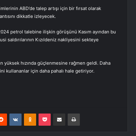
mlerinin ABD’de talep artışı için bir fırsat olarak
tısını dikkatle izleyecek.
2024 petrol talebine ilişkin görüşünü Kasım ayından bu
i saldırılarının Kızıldeniz nakliyesini sekteye
 en yüksek hızında güçlenmesine rağmen geldi. Daha
ni kullananlar için daha pahalı hale getiriyor.
erest
Reddit
VKontakte
Odnoklassniki
Pocket
E-Posta ile paylaş
Yazdır