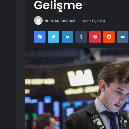
Gelişme
NURCAN BAYRAM
Mart 17, 2024
Facebook
Twitter
LinkedIn
Tumblr
Pinterest
Reddit