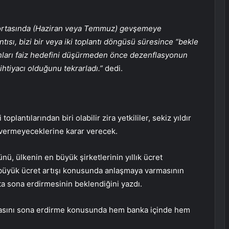
l ortasında (Haziran veya Temmuz) gevşemeye
sı, bizi bir veya iki toplantı döngüsü süresince “bekle
nları faiz hedefini düşürmeden önce dezenflasyonun
ihtiyacı olduğunu tekrarladı.”
dedi.
toplantılarından biri olabilir zira yetkililer, sekiz yıldır
p vermeyeceklerine karar verecek.
ü, ülkenin en büyük şirketlerinin yıllık ücret
n büyük ücret artışı konusunda anlaşmaya varmasının
fta sona erdirmesinin beklendiğini yazdı.
kasını sona erdirme konusunda hem banka içinde hem