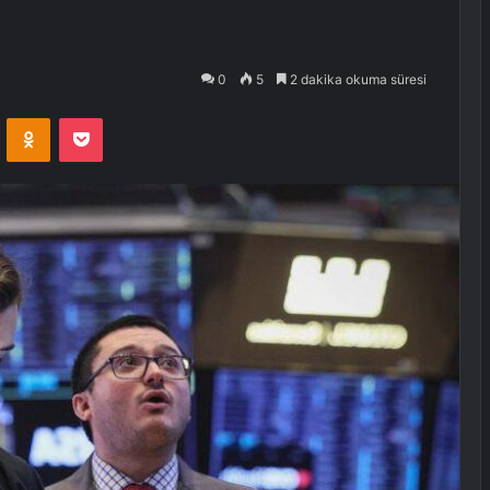
0
5
2 dakika okuma süresi
VKontakte
Odnoklassniki
Pocket