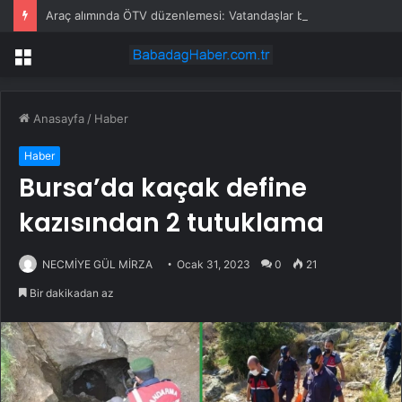
Araç alımında ÖTV düzenlemesi: Vatandaşlar bayilere akın etti
Menü
Anasayfa
/
Haber
Haber
Bursa’da kaçak define
kazısından 2 tutuklama
NECMİYE GÜL MİRZA
Ocak 31, 2023
0
21
Bir dakikadan az