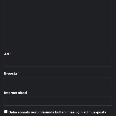
Y
o
r
u
m
*
Ad
*
E-posta
*
İnternet sitesi
Daha sonraki yorumlarımda kullanılması için adım, e-posta