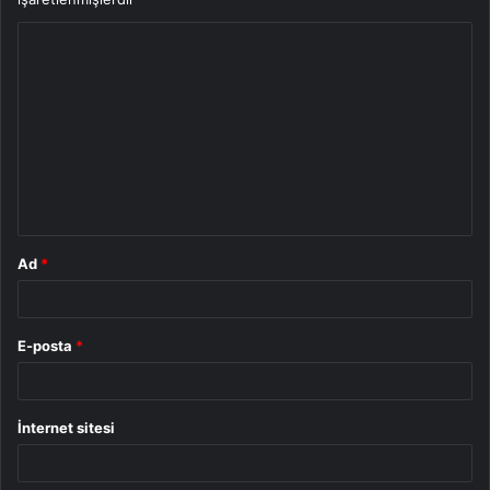
Y
o
r
u
m
*
Ad
*
E-posta
*
İnternet sitesi