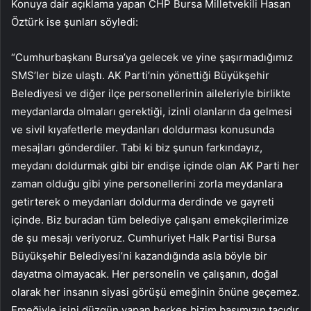
Konuya dair açıklama yapan CHP Bursa Milletvekili Hasan
Öztürk ise şunları söyledi:
“Cumhurbaşkanı Bursa’ya gelecek ve yine şaşırmadığımız
SMS’ler bize ulaştı. AK Parti’nin yönettiği Büyükşehir
Belediyesi ve diğer ilçe personellerinin aileleriyle birlikte
meydanlarda olmaları gerektiği, izinli olanların da gelmesi
ve sivil kıyafetlerle meydanları doldurması konusunda
mesajları gönderdiler. Tabi ki biz şunun farkındayız,
meydanı doldurmak gibi bir endişe içinde olan AK Parti her
zaman olduğu gibi yine personellerini zorla meydanlara
getirterek o meydanları doldurma derdinde ve gayreti
içinde. Biz buradan tüm belediye çalışanı emekçilerimize
de şu mesajı veriyoruz. Cumhuriyet Halk Partisi Bursa
Büyükşehir Belediyesi’ni kazandığında asla böyle bir
dayatma olmayacak. Her personelin ve çalışanın, doğal
olarak her insanın siyasi görüşü emeğinin önüne geçemez.
Emeğiyle işini düzgün yapan herkes bizim başımızın tacıdır