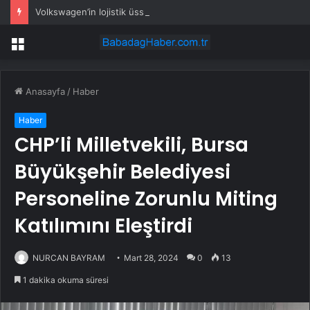
Volkswagen’in lojistik üssünde grev: 100 işçi iş bıraktı
Menü
Anasayfa
/
Haber
Haber
CHP’li Milletvekili, Bursa
Büyükşehir Belediyesi
Personeline Zorunlu Miting
Katılımını Eleştirdi
NURCAN BAYRAM
Mart 28, 2024
0
13
1 dakika okuma süresi