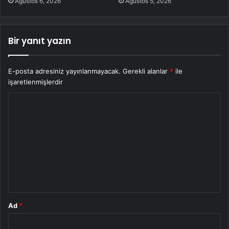
Ağustos 6, 2026
Ağustos 5, 2026
Bir yanıt yazın
E-posta adresiniz yayınlanmayacak.
Gerekli alanlar
*
ile
işaretlenmişlerdir
Y
o
r
u
m
*
Ad
*