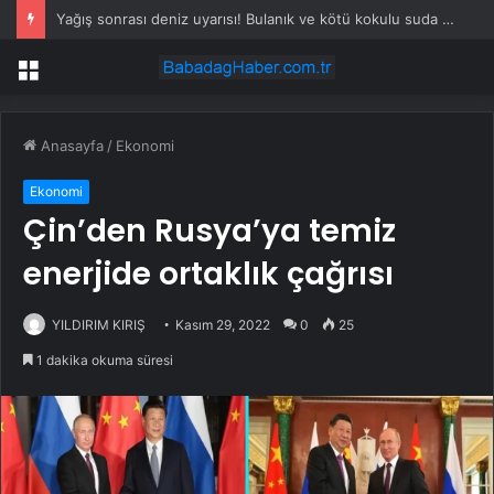
Yağış sonrası deniz uyarısı! Bulanık ve kötü kokulu suda yüzmeyin
Menü
Anasayfa
/
Ekonomi
Ekonomi
Çin’den Rusya’ya temiz
enerjide ortaklık çağrısı
YILDIRIM KIRIŞ
Kasım 29, 2022
0
25
1 dakika okuma süresi