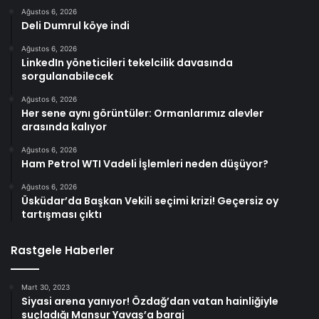
Ağustos 6, 2026
Deli Dumrul köye indi
Ağustos 6, 2026
LinkedIn yöneticileri tekelcilik davasında
sorgulanabilecek
Ağustos 6, 2026
Her sene aynı görüntüler: Ormanlarımız alevler
arasında kalıyor
Ağustos 6, 2026
Ham Petrol WTI Vadeli İşlemleri neden düşüyor?
Ağustos 6, 2026
Üsküdar’da Başkan Vekili seçimi krizi! Geçersiz oy
tartışması çıktı
Rastgele Haberler
Mart 30, 2023
Siyasi arena yanıyor! Özdağ’dan vatan hainliğiyle
suçladığı Mansur Yavaş’a baraj