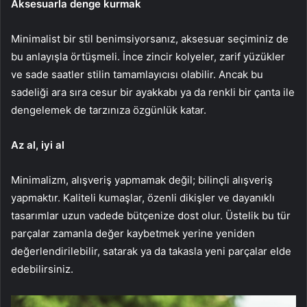
Aksesuarla d
enge k
urmak
Minimalist
bir
stil
benimsiyorsanız,
aksesuar
seçiminiz
de
bu
anlayışla
örtüşmeli.
İnce
zincir
kolyeler,
zarif
yüzükler
ve
sade
saatler
stilin
tamamlayıcısı
olabilir.
Ancak
bu
sadeliği
ara
sıra
cesur
bir
ayakkabı
ya
da
renkli
bir
çanta
ile
dengelemek
de
tarzınıza
özgünlük
katar.
Az a
l, i
yi a
l
Minimalizm,
alışveriş
yapmamak
değil;
bilinçli
alışveriş
yapmaktır.
Kaliteli
kumaşlar,
özenli
dikişler
ve
dayanıklı
tasarımlar
uzun
vadede
bütçenize
dost
olur.
Üstelik
bu
tür
parçalar
zamanla
değer
kaybetmek
yerine
yeniden
değerlendirilebilir,
satarak
ya
da
takasla
yeni
parçalar
elde
edebilirsiniz.