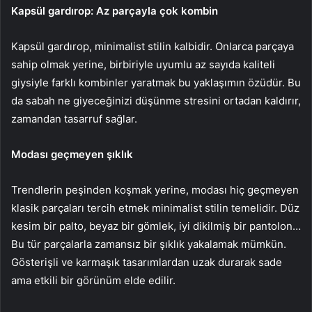
Kapsül g
ardırop:
Az p
arçayla ç
ok k
ombin
Kapsül
gardırop,
minimalist
stilin
kalbidir.
Onlarca
parçaya
sahip
olmak
yerine,
birbiriyle
uyumlu
az
sayıda
kaliteli
giysiyle
farklı
kombinler
yaratmak
bu
yaklaşımın
özüdür.
Bu
da
sabah
ne
giyeceğinizi
düşünme
stresini
ortadan
kaldırır,
zamandan
tasarruf
sağlar.
Modası g
eçmeyen ş
ıklık
Trendlerin
peşinden
koşmak
yerine,
modası
hiç
geçmeyen
klasik
parçaları
tercih
etmek
minimalist
stilin
temelidir.
Düz
kesim
bir
palto,
beyaz
bir
gömlek,
iyi
dikilmiş
bir
pantolon…
Bu
tür
parçalarla
zamansız
bir
şıklık
yakalamak
mümkün.
Gösterişli
ve
karmaşık
tasarımlardan
uzak
durarak
sade
ama
etkili
bir
görünüm
elde
edilir.