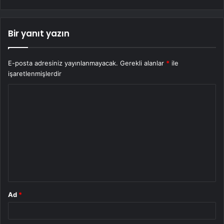
Bir yanıt yazın
E-posta adresiniz yayınlanmayacak.
Gerekli alanlar
*
ile
işaretlenmişlerdir
Y
o
r
u
m
*
Ad
*