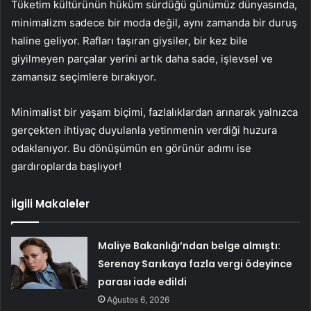
Tüketim
kültürünün
hüküm
sürdüğü
günümüz
dünyasında,
minimalizm
sadece
bir
moda
değil,
aynı
zamanda
bir
duruş
haline
geliyor.
Rafları
taşıran
giysiler,
bir
kez
bile
giyilmeyen
parçalar
yerini
artık
daha
sade,
işlevsel
ve
zamansız
seçimlere
bırakıyor.
Minimalist
bir
yaşam
biçimi,
fazlalıklardan
arınarak
yalnızca
gerçekten
ihtiyaç
duyulanla
yetinmenin
verdiği
huzura
odaklanıyor.
Bu
dönüşümün
en
görünür
adımı
ise
gardıroplarda
başlıyor!
İlgili Makaleler
Maliye Bakanlığı’ndan belge almıştı:
Serenay Sarıkaya fazla vergi ödeyince
parası iade edildi
Ağustos 6, 2026