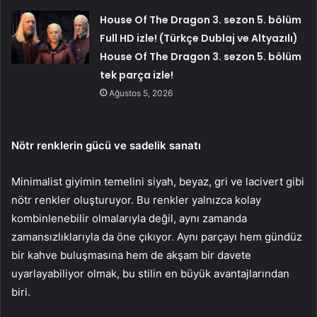
House Of The Dragon 3. sezon 5. bölüm
Full HD izle! (Türkçe Dublaj ve Altyazılı)
House Of The Dragon 3. sezon 5. bölüm
tek parça izle!
Ağustos 5, 2026
Nötr r
enklerin g
ücü
ve s
adelik s
anatı
Minimalist
giyimin
temelini
siyah,
beyaz,
gri
ve
lacivert
gibi
nötr
renkler
oluşturuyor.
Bu
renkler
yalnızca
kolay
kombinlenebilir
olmalarıyla
değil,
aynı
zamanda
zamansızlıklarıyla
da
öne
çıkıyor.
Aynı
parçayı
hem
gündüz
bir
kahve
buluşmasına
hem
de
akşam
bir
davete
uyarlayabiliyor
olmak,
bu
stilin
en
büyük
avantajlarından
biri.