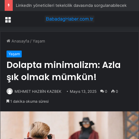
LinkedIn yöneticileri tekelcilik davasında sorgulanabilecek
Menü
Anasayfa
/
Yaşam
Yaşam
Dolapta minimalizm: Azla
şık olmak mümkün!
MEHMET HAZBİN KAZBEK
Mayıs 13, 2025
0
0
1 dakika okuma süresi