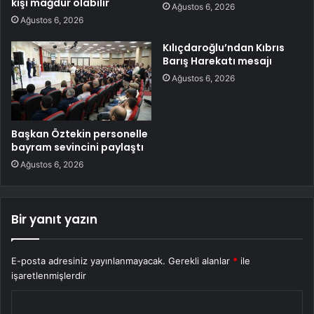
kişi mağdur olabilir
Ağustos 6, 2026
Ağustos 6, 2026
Kılıçdaroğlu’ndan Kıbrıs
Barış Harekatı mesajı
Ağustos 6, 2026
Başkan Öztekin personelle
bayram sevincini paylaştı
Ağustos 6, 2026
Bir yanıt yazın
E-posta adresiniz yayınlanmayacak.
Gerekli alanlar
*
ile
işaretlenmişlerdir
Y