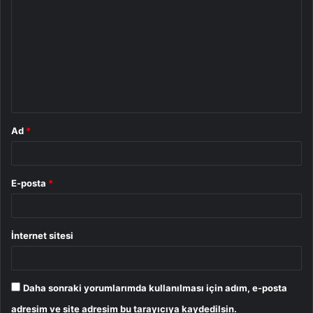
o
r
u
m
*
Ad
*
E-posta
*
İnternet sitesi
Daha sonraki yorumlarımda kullanılması için adım, e-posta
adresim ve site adresim bu tarayıcıya kaydedilsin.