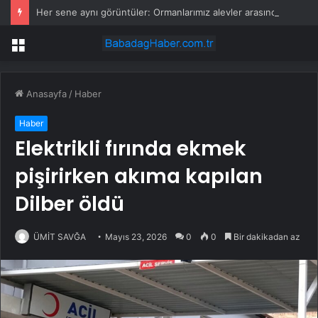
Her sene aynı görüntüler: Ormanlarımız alevler arasında kalıyor
Menü
Anasayfa
/
Haber
Haber
Elektrikli fırında ekmek
pişirirken akıma kapılan
Dilber öldü
ÜMİT SAVĞA
Mayıs 23, 2026
0
0
Bir dakikadan az