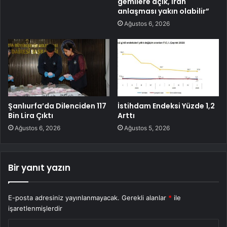
gemilere açık, İran
anlaşması yakın olabilir”
Ağustos 6, 2026
Şanlıurfa’da Dilenciden 117
İstihdam Endeksi Yüzde 1,2
Bin Lira Çıktı
Arttı
Ağustos 6, 2026
Ağustos 5, 2026
Bir yanıt yazın
E-posta adresiniz yayınlanmayacak.
Gerekli alanlar
*
ile
işaretlenmişlerdir
Y