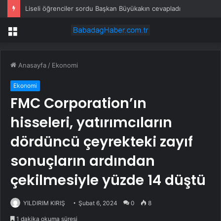
Liseli öğrenciler sordu Başkan Büyükakın cevapladı
Menü
Anasayfa
/
Ekonomi
Ekonomi
FMC Corporation’ın
hisseleri, yatırımcıların
dördüncü çeyrekteki zayıf
sonuçların ardından
çekilmesiyle yüzde 14 düştü
YILDIRIM KIRIŞ
Şubat 6, 2024
0
8
1 dakika okuma süresi