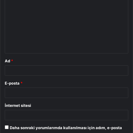
o
r
u
m
*
Ad
*
E-posta
*
İnternet sitesi
Daha sonraki yorumlarımda kullanılması için adım, e-posta