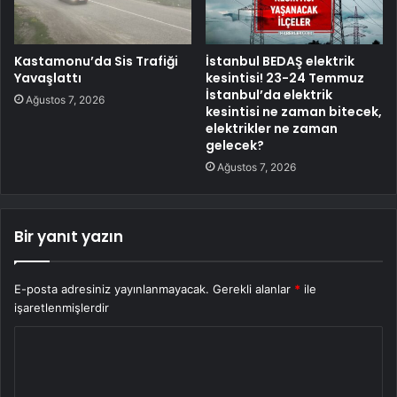
Kastamonu’da Sis Trafiği
İstanbul BEDAŞ elektrik
Yavaşlattı
kesintisi! 23-24 Temmuz
İstanbul’da elektrik
Ağustos 7, 2026
kesintisi ne zaman bitecek,
elektrikler ne zaman
gelecek?
Ağustos 7, 2026
Bir yanıt yazın
E-posta adresiniz yayınlanmayacak.
Gerekli alanlar
*
ile
işaretlenmişlerdir
Y
o
r