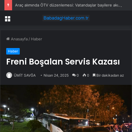
Araç alımında ÖTV düzenlemesi: Vatandaşlar bayilere akın etti
Menü
Anasayfa
/
Haber
Haber
Freni Boşalan Servis Kazası
ÜMİT SAVĞA
Nisan 24, 2025
0
0
Bir dakikadan az