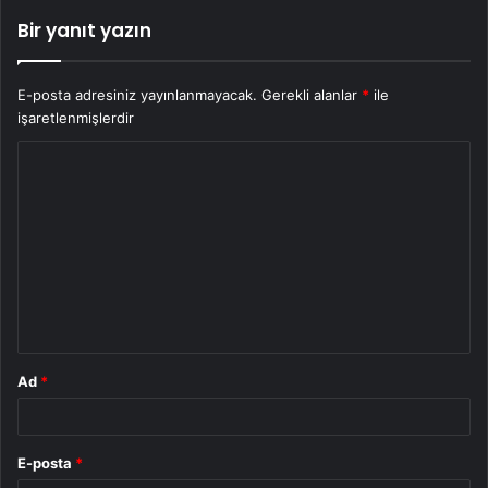
Bir yanıt yazın
E-posta adresiniz yayınlanmayacak.
Gerekli alanlar
*
ile
işaretlenmişlerdir
Y
o
r
u
m
*
Ad
*
E-posta
*