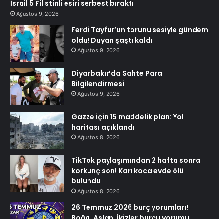
İsrail 5 Filistinli esiri serbest bıraktı
Ağustos 9, 2026
Ferdi Tayfur’un torunu sesiyle gündem
oldu! Duyan şaştı kaldı
Ağustos 9, 2026
Diyarbakır’da Sahte Para
Bilgilendirmesi
Ağustos 9, 2026
Gazze için 15 maddelik plan: Yol
haritası açıklandı
Ağustos 8, 2026
TikTok paylaşımından 2 hafta sonra
korkunç son! Karı koca evde ölü
bulundu
Ağustos 8, 2026
26 Temmuz 2026 burç yorumları!
Boğa, Aslan, İkizler burcu yorumu…