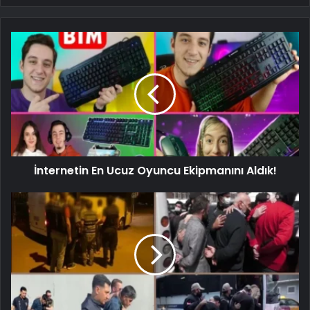
İnternetin En Ucuz Oyuncu Ekipmanını Aldık!