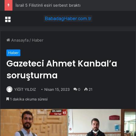
İsrail 5 Filistinli esiri serbest bıraktı
Menü
Anasayfa
/
Haber
Haber
Gazeteci Ahmet Kanbal’a
soruşturma
YİĞİT YILDIZ
Nisan 15, 2023
0
21
1 dakika okuma süresi