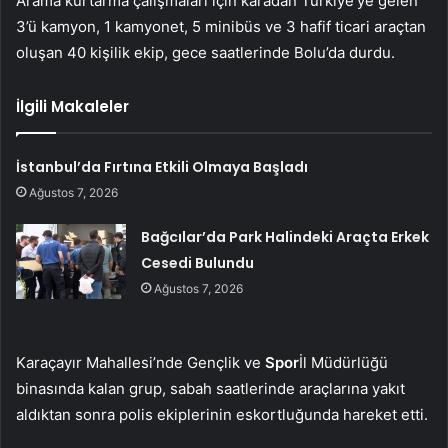
Arama kurtarma çalışmaları için karadan Türkiye’ye gelen
3’ü kamyon, 1 kamyonet, 5 minibüs ve 3 hafif ticari araçtan
oluşan 40 kişilik ekip, gece saatlerinde Bolu’da durdu.
İlgili Makaleler
İstanbul’da Fırtına Etkili Olmaya Başladı
Ağustos 7, 2026
Bağcılar’da Park Halindeki Araçta Erkek
Cesedi Bulundu
Ağustos 7, 2026
Karaçayır Mahallesi’nde Gençlik ve
Spor
İl Müdürlüğü
binasında kalan grup, sabah saatlerinde araçlarına yakıt
aldıktan sonra polis ekiplerinin eskortluğunda hareket etti.