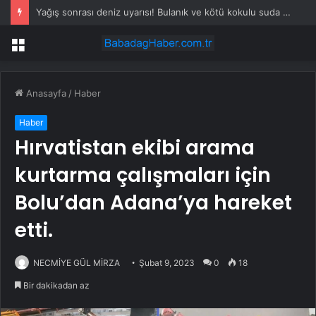
Yağış sonrası deniz uyarısı! Bulanık ve kötü kokulu suda yüzmeyin
Menü
Anasayfa
/
Haber
Haber
Hırvatistan ekibi arama
kurtarma çalışmaları için
Bolu’dan Adana’ya hareket
etti.
NECMİYE GÜL MİRZA
Şubat 9, 2023
0
18
Bir dakikadan az