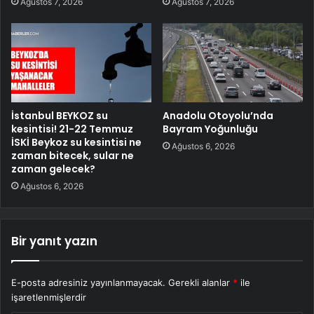
Ağustos 7, 2026
Ağustos 7, 2026
İstanbul BEYKOZ su
Anadolu Otoyolu’nda
kesintisi! 21-22 Temmuz
Bayram Yoğunluğu
İSKİ Beykoz su kesintisi ne
Ağustos 6, 2026
zaman bitecek, sular ne
zaman gelecek?
Ağustos 6, 2026
Bir yanıt yazın
E-posta adresiniz yayınlanmayacak.
Gerekli alanlar
*
ile
işaretlenmişlerdir