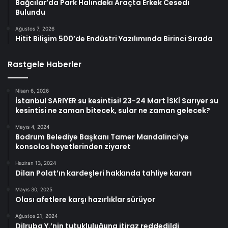
Bağcılar’da Park Halindeki Araçta Erkek Cesedi
Bulundu
Ağustos 7, 2026
Hitit Bilişim 500’de Endüstri Yazılımında Birinci Sırada
Rastgele Haberler
Nisan 6, 2026
İstanbul SARIYER su kesintisi! 23-24 Mart İSKİ Sarıyer su
kesintisi ne zaman bitecek, sular ne zaman gelecek?
Mayıs 4, 2024
Bodrum Belediye Başkanı Tamer Mandalinci’ye
konsolos heyetlerinden ziyaret
Haziran 13, 2024
Dilan Polat’ın kardeşleri hakkında tahliye kararı
Mayıs 30, 2025
Olası afetlere karşı hazırlıklar sürüyor
Ağustos 21, 2024
Dilruba Y.’nin tutukluluğuna itiraz reddedildi