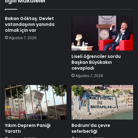
İlgili Makaleler
Bakan Göktaş: Devlet
vatandaşının yanında
olmak için var
Ağustos 7, 2026
Liseli öğrenciler sordu
Başkan Büyükakın
cevapladı
Ağustos 7, 2026
Yıkım Deprem Paniği
Bodrum’da çevre
Yarattı
seferberliği