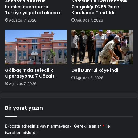
Ankara’nın Kerkük
Samsun’un Gastronomik
hamlesinden sonra
Zenginliği TOBB Genel
Türkiye’ye petrol akacak
Kurulunda Tanıtıldı
Ağustos 7, 2026
Ağustos 7, 2026
Gölbaşı’nda Tefecilik
Deli Dumrul köye indi
Operasyonu: 7 Gözaltı
Ağustos 6, 2026
Ağustos 7, 2026
Bir yanıt yazın
E-posta adresiniz yayınlanmayacak.
Gerekli alanlar
*
ile
işaretlenmişlerdir