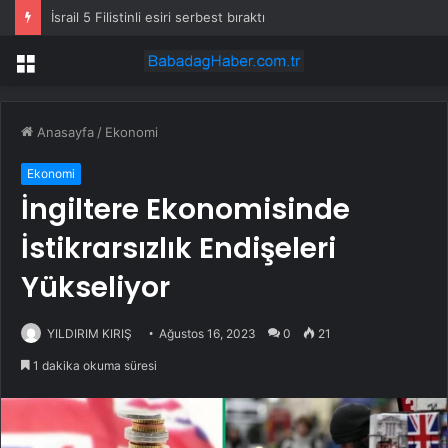
İsrail 5 Filistinli esiri serbest bıraktı
Menü
Anasayfa
/
Ekonomi
Ekonomi
İngiltere Ekonomisinde
İstikrarsızlık Endişeleri
Yükseliyor
YILDIRIM KIRIŞ
Ağustos 16, 2023
0
21
1 dakika okuma süresi