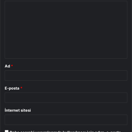
Y
o
r
u
m
*
Ad
*
E-posta
*
İnternet sitesi