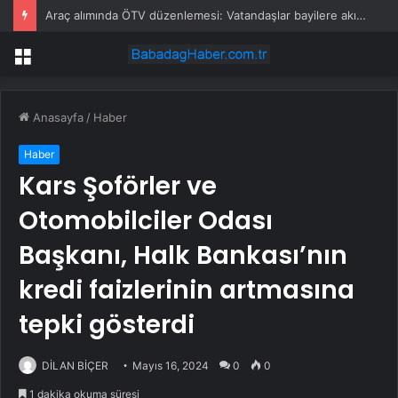
Araç alımında ÖTV düzenlemesi: Vatandaşlar bayilere akın etti
Menü
Anasayfa
/
Haber
Haber
Kars Şoförler ve
Otomobilciler Odası
Başkanı, Halk Bankası’nın
kredi faizlerinin artmasına
tepki gösterdi
DİLAN BİÇER
Mayıs 16, 2024
0
0
1 dakika okuma süresi