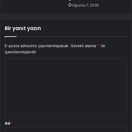
Ağustos 7, 2026
Bir yanıt yazın
E-posta adresiniz yayınlanmayacak.
Gerekli alanlar
*
ile
işaretlenmişlerdir
Y
o
r
u
m
*
Ad
*