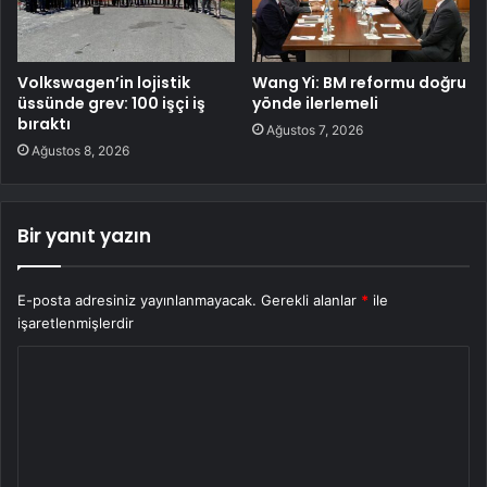
Volkswagen’in lojistik
Wang Yi: BM reformu doğru
üssünde grev: 100 işçi iş
yönde ilerlemeli
bıraktı
Ağustos 7, 2026
Ağustos 8, 2026
Bir yanıt yazın
E-posta adresiniz yayınlanmayacak.
Gerekli alanlar
*
ile
işaretlenmişlerdir
Y
o
r
u