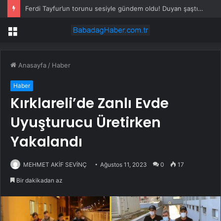
Ferdi Tayfur’un torunu sesiyle gündem oldu! Duyan şaştı kaldı
Menü
Anasayfa
/
Haber
Haber
Kırklareli’de Zanlı Evde
Uyuşturucu Üretirken
Yakalandı
MEHMET AKİF SEVİNÇ
Ağustos 11, 2023
0
17
Bir dakikadan az