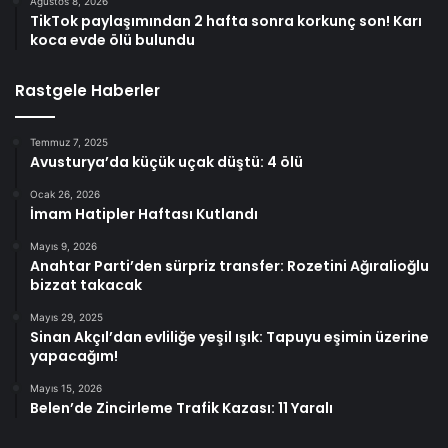
Ağustos 8, 2026
TikTok paylaşımından 2 hafta sonra korkunç son! Karı
koca evde ölü bulundu
Rastgele Haberler
Temmuz 7, 2025
Avusturya’da küçük uçak düştü: 4 ölü
Ocak 26, 2026
İmam Hatipler Haftası Kutlandı
Mayıs 9, 2026
Anahtar Parti’den sürpriz transfer: Rozetini Ağıralioğlu
bizzat takacak
Mayıs 29, 2025
Sinan Akçıl’dan evliliğe yeşil ışık: Tapuyu eşimin üzerine
yapacağım!
Mayıs 15, 2026
Belen’de Zincirleme Trafik Kazası: 11 Yaralı