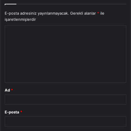
E-posta adresiniz yayınlanmayacak.
Gerekli alanlar
*
ile
işaretlenmişlerdir
Y
o
r
u
m
*
Ad
*
E-posta
*