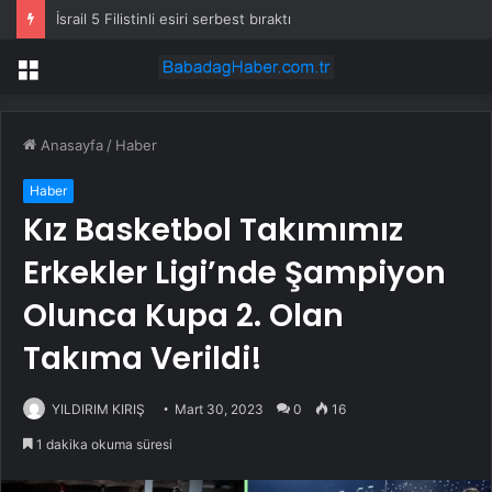
İsrail 5 Filistinli esiri serbest bıraktı
Menü
Anasayfa
/
Haber
Haber
Kız Basketbol Takımımız
Erkekler Ligi’nde Şampiyon
Olunca Kupa 2. Olan
Takıma Verildi!
YILDIRIM KIRIŞ
Mart 30, 2023
0
16
1 dakika okuma süresi