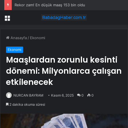
Rekor zam! En düşük maaş 153 bin oldu
Menü
Anasayfa
/
Ekonomi
Ekonomi
Maaşlardan zorunlu kesinti
dönemi: Milyonlarca çalışan
etkilenecek
NURCAN BAYRAM
Kasım 6, 2025
0
0
2 dakika okuma süresi