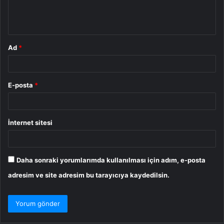
m
*
Ad
*
E-posta
*
İnternet sitesi
Daha sonraki yorumlarımda kullanılması için adım, e-posta
adresim ve site adresim bu tarayıcıya kaydedilsin.