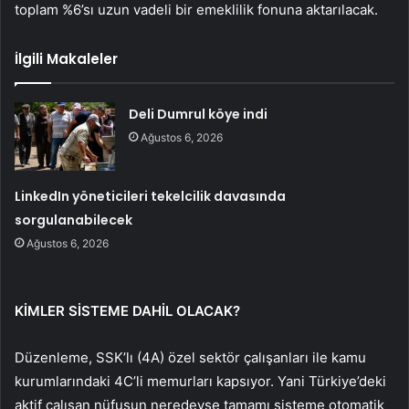
toplam %6’sı uzun vadeli bir emeklilik fonuna aktarılacak.
İlgili Makaleler
Deli Dumrul köye indi
Ağustos 6, 2026
LinkedIn yöneticileri tekelcilik davasında
sorgulanabilecek
Ağustos 6, 2026
KİMLER SİSTEME DAHİL OLACAK?
Düzenleme, SSK’lı (4A) özel sektör çalışanları ile kamu
kurumlarındaki 4C’li memurları kapsıyor. Yani Türkiye’deki
aktif çalışan nüfusun neredeyse tamamı sisteme otomatik