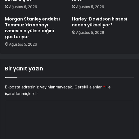
Ağustos 6, 2026
Ağustos 5, 2026
Morgan Stanley endeksi
Harley-Davidson hissesi
Temmuz’da sanayi
neden yükseliyor?
ivmesinin yükseldiğini
Ağustos 5, 2026
gösteriyor
Ağustos 5, 2026
Bir yanıt yazın
E-posta adresiniz yayınlanmayacak.
Gerekli alanlar
*
ile
işaretlenmişlerdir
Y
o
r
u