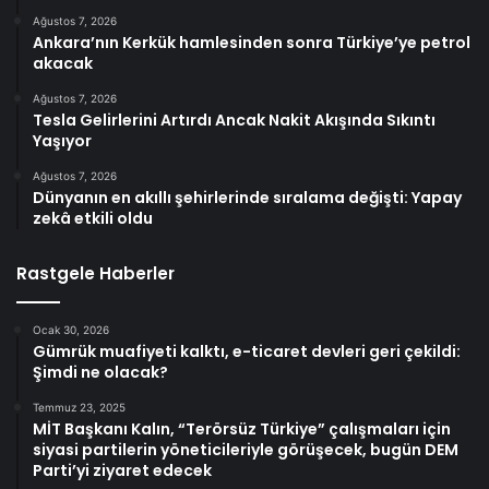
Ağustos 7, 2026
Ankara’nın Kerkük hamlesinden sonra Türkiye’ye petrol
akacak
Ağustos 7, 2026
Tesla Gelirlerini Artırdı Ancak Nakit Akışında Sıkıntı
Yaşıyor
Ağustos 7, 2026
Dünyanın en akıllı şehirlerinde sıralama değişti: Yapay
zekâ etkili oldu
Rastgele Haberler
Ocak 30, 2026
Gümrük muafiyeti kalktı, e-ticaret devleri geri çekildi:
Şimdi ne olacak?
Temmuz 23, 2025
MİT Başkanı Kalın, “Terörsüz Türkiye” çalışmaları için
siyasi partilerin yöneticileriyle görüşecek, bugün DEM
Parti’yi ziyaret edecek