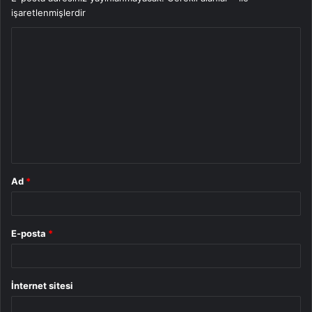
işaretlenmişlerdir
Y
o
r
u
m
*
Ad
*
E-posta
*
İnternet sitesi