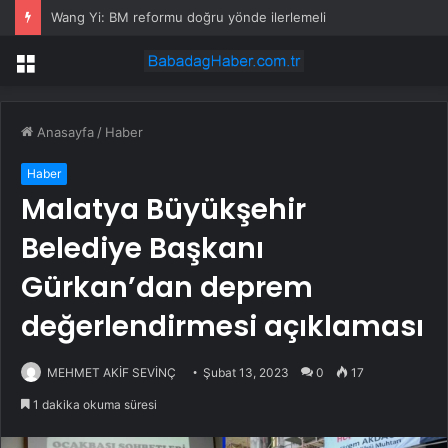
Wang Yi: BM reformu doğru yönde ilerlemeli
Menü
Anasayfa
/
Haber
Haber
Malatya Büyükşehir
Belediye Başkanı
Gürkan’dan deprem
değerlendirmesi açıklaması
MEHMET AKİF SEVİNÇ
Şubat 13, 2023
0
17
1 dakika okuma süresi