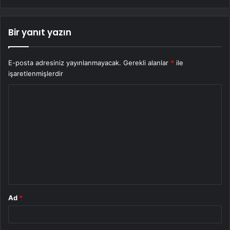
Bir yanıt yazın
E-posta adresiniz yayınlanmayacak.
Gerekli alanlar
*
ile
işaretlenmişlerdir
Y
o
r
u
m
*
Ad
*