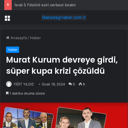
İsrail 5 Filistinli esiri serbest bıraktı
Menü
Anasayfa
/
Haber
Haber
Murat Kurum devreye girdi,
süper kupa krizi çözüldü
YİĞİT YILDIZ
Ocak 18, 2024
0
8
1 dakika okuma süresi