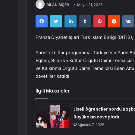
DİLAN BİÇER
Mayıs 21, 2026
Facebook
Twitter
LinkedIn
Tumblr
Pinterest
Reddit
Fransa Diyanet İşleri Türk İslam Birliği (DİTİB),
Paris’teki iftar programına, Türkiye’nin Paris B
Eğitim, Bilim ve Kültür Örgütü Daimi Temsilcisi
ve Kalkınma Örgütü Daimi Temsilcisi Esen Altu
davetliler katıldı.
İlgili Makaleler
Liseli öğrenciler sordu Başk
Büyükakın cevapladı
Ağustos 7, 2026