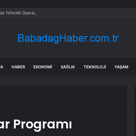
da Tefecilik Operasyonu: 7 Gözaltı
FA
HABER
EKONOMI
SAĞLIK
TEKNOLOJI
YAŞAM
ftar Programı