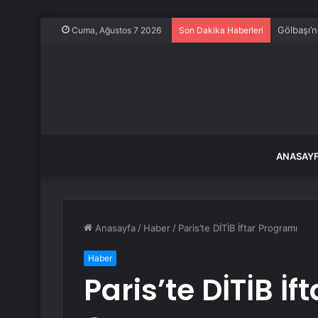
Gölbaşı’n
Cuma, Ağustos 7 2026
Son Dakika Haberleri
ANASAY
Anasayfa
/
Haber
/
Paris’te DİTİB İftar Programı
Haber
Paris’te DİTİB İ