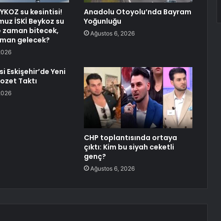
YKOZ su kesintisi!
Anadolu Otoyolu’nda Bayram
uz İSKİ Beykoz su
Yoğunluğu
ne zaman bitecek,
Ağustos 6, 2026
aman gelecek?
2026
si Eskişehir’de Yeni
Rozet Taktı
2026
CHP toplantısında ortaya
çıktı: Kim bu siyah ceketli
genç?
Ağustos 6, 2026