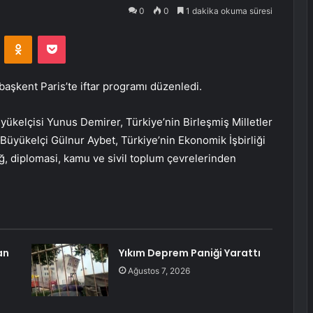
0
0
1 dakika okuma süresi
VKontakte
Odnoklassniki
Pocket
 başkent Paris’te iftar programı düzenledi.
üyükelçisi Yunus Demirer, Türkiye’nin Birleşmiş Milletler
 Büyükelçi Gülnur Aybet, Türkiye’nin Ekonomik İşbirliği
ğ, diplomasi, kamu ve sivil toplum çevrelerinden
an
Yıkım Deprem Paniği Yarattı
Ağustos 7, 2026