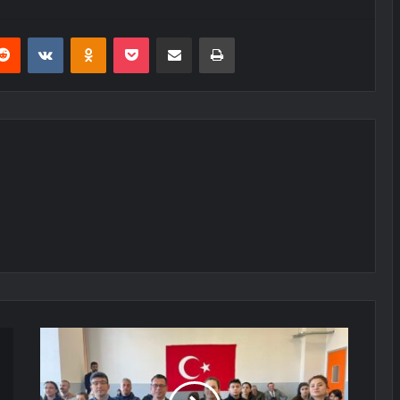
erest
Reddit
VKontakte
Odnoklassniki
Pocket
E-Posta ile paylaş
Yazdır