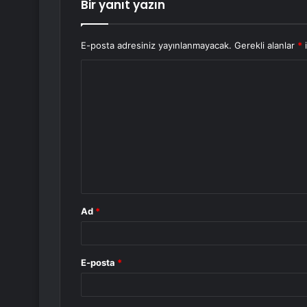
Bir yanıt yazın
E-posta adresiniz yayınlanmayacak.
Gerekli alanlar
*
i
Y
o
r
u
m
*
Ad
*
E-posta
*