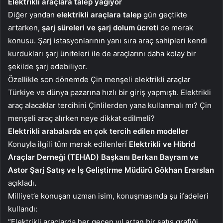
Elektrikli araçlara talep yağıyor
Diğer yandan
elektrikli araçlara talep
gün geçtikte
artarken,
şarj süreleri ve şarj dolum ücreti
de merak
konusu. Şarj istasyonlarının yanı sıra araç sahipleri kendi
kurdukları şarj üniteleri ile de araçlarını daha kolay bir
şekilde şarj edebiliyor.
Özellikle son dönemde Çin menşeli elektrikli araçlar
Türkiye ve dünya pazarına hızlı bir giriş yapmıştı. Elektrikli
araç alacaklar tercihini Çinlilerden yana kullanmalı mı? Çin
menşeli araç alırken neye dikkat edilmeli?
Elektrikli arabalarda en çok tercih edilen modeller
Konuyla ilgili tüm merak edilenleri
Elektrikli ve Hibrid
Araçlar Derneği (TEHAD) Başkanı Berkan Bayram ve
Astor Şarj Satış ve İş Geliştirme Müdürü Gökhan Erarslan
açıkladı
.
Milliyet’e konuşan uzman isim, konuşmasında şu ifadeleri
kullandı:
“Elektrikli araçlarda her geçen yıl artan bir satış grafiği