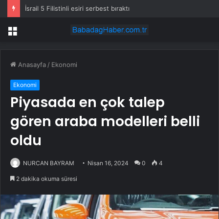
İsrail 5 Filistinli esiri serbest bıraktı
Menü
Anasayfa
/
Ekonomi
Ekonomi
Piyasada en çok talep
gören araba modelleri belli
oldu
NURCAN BAYRAM
Nisan 16, 2024
0
4
2 dakika okuma süresi