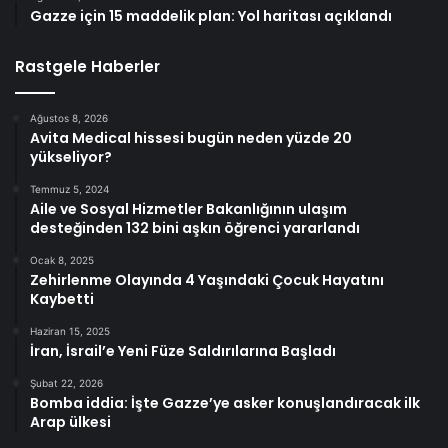
Gazze için 15 maddelik plan: Yol haritası açıklandı
Rastgele Haberler
Ağustos 8, 2026
Avita Medical hissesi bugün neden yüzde 20
yükseliyor?
Temmuz 5, 2024
Aile ve Sosyal Hizmetler Bakanlığının ulaşım
desteğinden 132 bini aşkın öğrenci yararlandı
Ocak 8, 2025
Zehirlenme Olayında 4 Yaşındaki Çocuk Hayatını
Kaybetti
Haziran 15, 2025
İran, İsrail’e Yeni Füze Saldırılarına Başladı
Şubat 22, 2026
Bomba iddia: İşte Gazze’ye asker konuşlandıracak ilk
Arap ülkesi