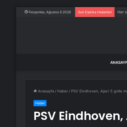
Her s
Perşembe, Ağustos 6 2026
Son Dakika Haberleri
ANASAY
Anasayfa
/
Haber
/
PSV Eindhoven, Ajax’ı 5 golle m
Haber
PSV Eindhoven, A