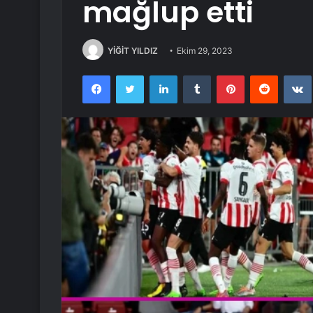
mağlup etti
YİĞİT YILDIZ
Ekim 29, 2023
Facebook
Twitter
LinkedIn
Tumblr
Pinterest
Reddit