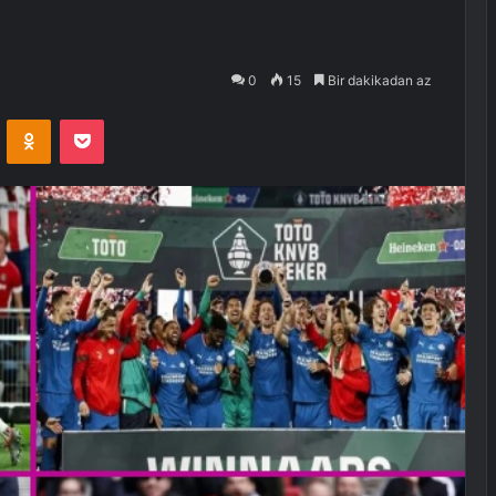
0
15
Bir dakikadan az
VKontakte
Odnoklassniki
Pocket