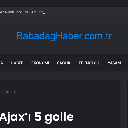
ene aynı görüntüler: Ormanlarımız alevler arasında kalıyor
FA
HABER
EKONOMI
SAĞLIK
TEKNOLOJI
YAŞAM
ağlup etti
jax’ı 5 golle