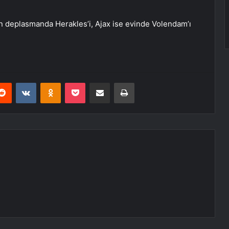
n deplasmanda Herakles’i, Ajax ise evinde Volendam’ı
erest
Reddit
VKontakte
Odnoklassniki
Pocket
E-Posta ile paylaş
Yazdır