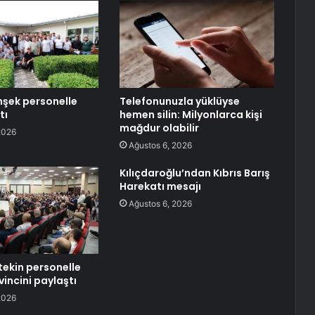
şek personelle
Telefonunuzla yüklüyse
tı
hemen silin: Milyonlarca kişi
mağdur olabilir
2026
Ağustos 6, 2026
Kılıçdaroğlu’ndan Kıbrıs Barış
Harekatı mesajı
Ağustos 6, 2026
ekin personelle
incini paylaştı
2026