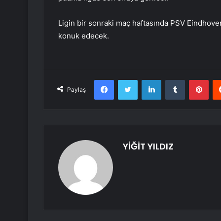
Ligin bir sonraki maç haftasında PSV Eindhove
konuk edecek.
Facebook
Twitter
LinkedIn
Tumblr
Pint
Paylaş
YİĞİT YILDIZ