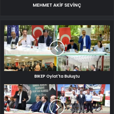
MEHMET AKİF SEVİNÇ
BIKEP Oylat'ta Buluştu