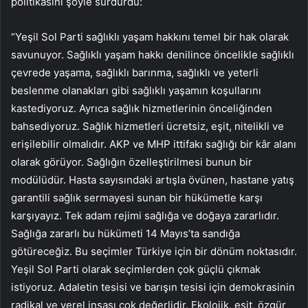
politikasını şöyle sürdürdü:
“Yeşil Sol Parti sağlıklı yaşam hakkını temel bir hak olarak
savunuyor. Sağlıklı yaşam hakkı denilince öncelikle sağlıklı
çevrede yaşama, sağlıklı barınma, sağlıklı ve yeterli
beslenme olanakları gibi sağlıklı yaşamın koşullarını
kastediyoruz. Ayrıca sağlık hizmetlerinin önceliğinden
bahsediyoruz. Sağlık hizmetleri ücretsiz, eşit, nitelikli ve
erişilebilir olmalıdır. AKP ve MHP ittifakı sağlığı bir kâr alanı
olarak görüyor. Sağlığın özelleştirilmesi bunun bir
modülüdür. Hasta sayısındaki artışla övünen, hastane yatış
garantili sağlık sermayesi sunan bir hükümetle karşı
karşıyayız. Tek adam rejimi sağlığa ve doğaya zararlıdır.
Sağlığa zararlı bu hükümeti 14 Mayıs’ta sandığa
götüreceğiz. Bu seçimler Türkiye için bir dönüm noktasıdır.
Yeşil Sol Parti olarak seçimlerden çok güçlü çıkmak
istiyoruz. Adaletin tesisi ve barışın tesisi için demokrasinin
radikal ve yerel inşası çok değerlidir. Ekolojik, eşit, özgür