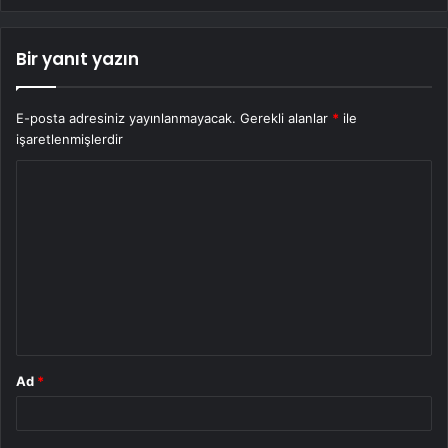
Bir yanıt yazın
E-posta adresiniz yayınlanmayacak.
Gerekli alanlar
*
ile
işaretlenmişlerdir
Y
o
r
u
m
*
Ad
*