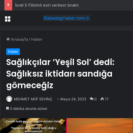
İsrail 5 Filistinli esiri serbest bıraktı
Menü
Anasayfa
/
Haber
Haber
Sağlıkçılar ‘Yeşil Sol’ dedi:
Sağlıksız iktidarı sandığa
gömeceğiz
MEHMET AKİF SEVİNÇ
Mayıs 24, 2023
0
17
3 dakika okuma süresi