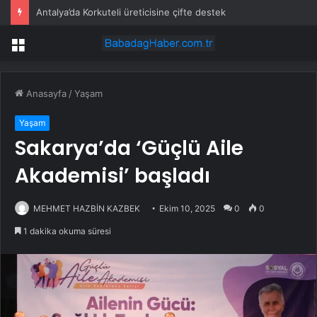
Antalya’da Korkuteli üreticisine çifte destek
Menü
Anasayfa
/
Yaşam
Yaşam
Sakarya’da ‘Güçlü Aile
Akademisi’ başladı
MEHMET HAZBİN KAZBEK
Ekim 10, 2025
0
0
1 dakika okuma süresi