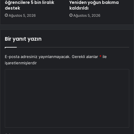
öğrencilere 5 bin liralık
Yeniden yoğun bakıma
destek
kaldırıldı
Ağustos 5, 2026
Ağustos 5, 2026
Bir yanıt yazın
E-posta adresiniz yayınlanmayacak.
Gerekli alanlar
*
ile
işaretlenmişlerdir
Y
o
r
u
m
*