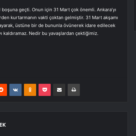
ıl boşuna geçti. Onun için 31 Mart çok önemli. Ankara’yı
rden kurtarmanın vakti çoktan gelmiştir. 31 Mart akşamı
mayarak, üstüne bir de bununla övünerek idare edilecek
yı kaldıramaz. Nedir bu yavaşlardan çektiğimiz.
erest
Reddit
VKontakte
Odnoklassniki
Pocket
E-Posta ile paylaş
Yazdır
EK