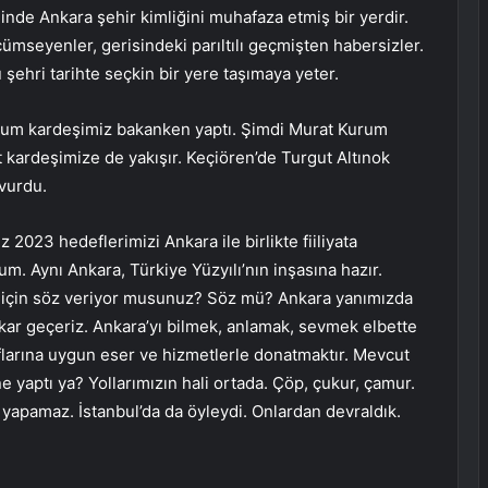
minde Ankara şehir kimliğini muhafaza etmiş bir yerdir.
ümseyenler, gerisindeki parıltılı geçmişten habersizler.
 şehri tarihte seçkin bir yere taşımaya yeter.
Kurum kardeşimiz bakanken yaptı. Şimdi Murat Kurum
 kardeşimize de yakışır. Keçiören’de Turgut Altınok
 vurdu.
z 2023 hedeflerimizi Ankara ile birlikte fiiliyata
um. Aynı Ankara, Türkiye Yüzyılı’nın inşasına hazır.
 için söz veriyor musunuz? Söz mü? Ankara yanımızda
kar geçeriz. Ankara’yı bilmek, anlamak, sevmek elbette
flarına uygun eser ve hizmetlerle donatmaktır. Mevcut
ne yaptı ya? Yollarımızın hali ortada. Çöp, çukur, çamur.
 yapamaz. İstanbul’da da öyleydi. Onlardan devraldık.