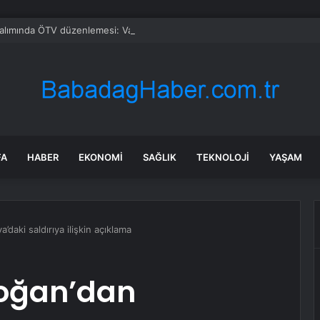
alımında ÖTV düzenlemesi: Vatandaşlar bayilere akın etti
FA
HABER
EKONOMI
SAĞLIK
TEKNOLOJI
YAŞAM
daki saldırıya ilişkin açıklama
doğan’dan