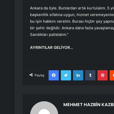
Ankara da öyle. Bunlardan artık kurtulalım. 5 y
başkentlik sıfatına uygun, hizmet veremeyenle
bu işin hakkını verelim. Burası hiçbir şey yap
bir şehir değildir. Ankara daha fazla yavaşlama
Sandıkları patlatalım.”
AYRINTILAR GELİYOR…
Facebook
Twitter
LinkedIn
Tumblr
Pint
Paylaş
MEHMET HAZBİN KAZB