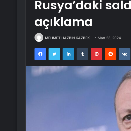
Rusya’daki saldı
açıklama
MEHMET HAZBİN KAZBEK
Mart 23, 2024
Facebook
Twitter
LinkedIn
Tumblr
Pinterest
Reddit