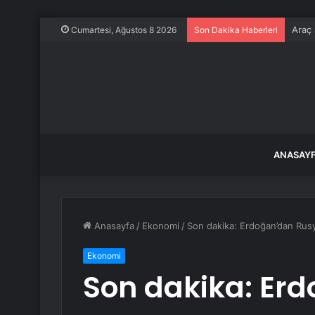
Araç 
Cumartesi, Ağustos 8 2026
Son Dakika Haberleri
ANASAY
Anasayfa
/
Ekonomi
/
Son dakika: Erdoğan’dan Rusya’
Ekonomi
Son dakika: Er