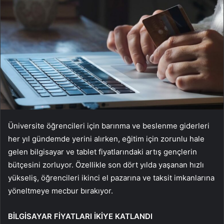
Üniversite ö
ğrencileri i
çin bar
ınma ve beslenme giderleri
her yıl g
ündemde yerini al
ırken, eğitim i
çin zorunlu hale
gelen bilgisayar ve tablet fiyatlar
ındaki artış gen
çlerin
bütçesini zorluyor. Özellikle son dört y
ılda yaşanan hızlı
y
ükseli
ş,
ö
ğrencileri ikinci el pazarına ve taksit imkanlarına
y
öneltmeye mecbur b
ırakıyor.
B
İ
LG
İ
SAYAR F
İ
YATLARI
İ
K
İ
YE KATLANDI