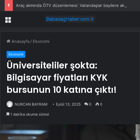
Araç alımında ÖTV düzenlemesi: Vatandaşlar bayilere akın etti
Menü
Anasayfa
/
Ekonomi
Ekonomi
Üniversiteliler şokta:
Bilgisayar fiyatları KYK
bursunun 10 katına çıktı!
NURCAN BAYRAM
Eylül 13, 2025
0
0
1 dakika okuma süresi