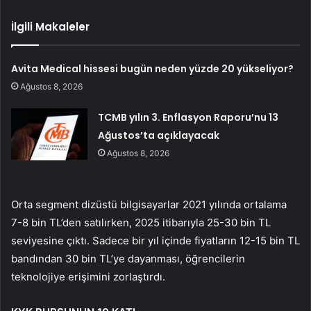
İlgili Makaleler
Avita Medical hissesi bugün neden yüzde 20 yükseliyor?
Ağustos 8, 2026
TCMB yılın 3. Enflasyon Raporu’nu 13
Ağustos’ta açıklayacak
Ağustos 8, 2026
Orta segment diz
üstü bilgisayarlar 2021 y
ılında ortalama
7-8 bin TL’den satılırken, 2025 itibarıyla 25-30 bin TL
seviyesine
ç
ıktı. Sadece bir yıl i
çinde fiyatlar
ın 12-15 bin TL
bandından 30 bin TL’ye dayanması,
ö
ğrencilerin
teknolojiye erişimini zorlaştırdı.