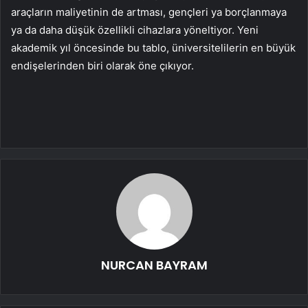
ara
çlar
ın maliyetinin de artması, gen
çleri ya borçlanmaya
ya da daha dü
ş
ük özellikli cihazlara yöneltiyor. Yeni
akademik y
ıl
öncesinde bu tablo, üniversitelilerin en büyük
endi
şelerinden biri olarak
öne ç
ıkıyor.
NURCAN BAYRAM