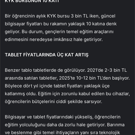
KYK BURSUNUN 10 KATI
Bir
ö
ğrencinin aylık KYK bursu 3 bin TL iken, g
üncel
bilgisayar fiyatlar
ı bu rakamın yaklaşık 10 katına denk
geliyor. Bu durum, gen
çlerin temel e
ğitim ara
çlar
ını
edinmesini neredeyse imk
âns
ız hale getiriyor.
TABLET F
İ
YATLARINDA
ÜÇ
KAT ARTI
Ş
Benzer tablo tabletlerde de g
örülüyor. 2021’de 2-3 bin TL
aras
ında satılan tabletler, 2025’te 10-12 bin TL’den başlıyor.
B
öylece dört y
ıl i
çinde tablet fiyatlar
ı yaklaşık
üçe
katlanm
ış oldu. Eğitim i
çin zorunlu kabul edilen bu cihazlar,
ö
ğrencilerin b
ütçelerini ciddi
şekilde sarsıyor.
Bilgisayar ve tablet fiyatlar
ındaki y
ükseli
ş,
ö
ğrencilerin
eğitim yolculuğunu daha da zorlu hale getiriyor. Barınma
ve beslenme gibi temel ihtiya
çlar
ın yanı sıra teknolojik