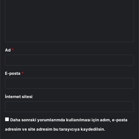
r
u
m
*
Ad
*
E-posta
*
İnternet sitesi
Daha sonraki yorumlarımda kullanılması için adım, e-posta
adresim ve site adresim bu tarayıcıya kaydedilsin.