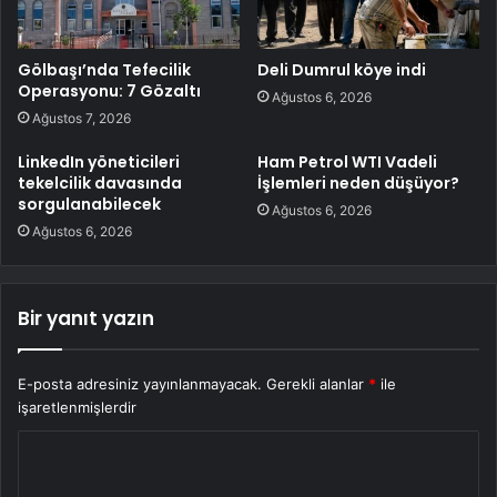
Gölbaşı’nda Tefecilik
Deli Dumrul köye indi
Operasyonu: 7 Gözaltı
Ağustos 6, 2026
Ağustos 7, 2026
LinkedIn yöneticileri
Ham Petrol WTI Vadeli
tekelcilik davasında
İşlemleri neden düşüyor?
sorgulanabilecek
Ağustos 6, 2026
Ağustos 6, 2026
Bir yanıt yazın
E-posta adresiniz yayınlanmayacak.
Gerekli alanlar
*
ile
işaretlenmişlerdir
Y
o