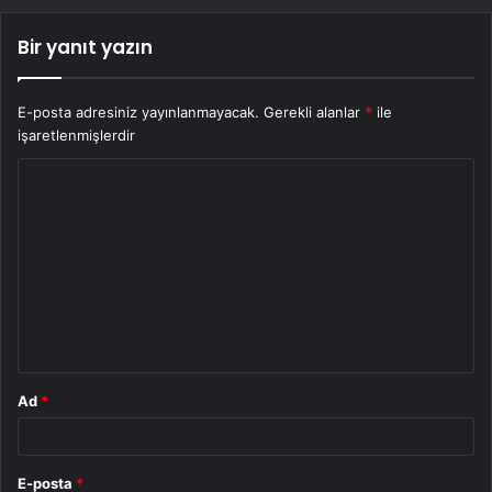
Bir yanıt yazın
E-posta adresiniz yayınlanmayacak.
Gerekli alanlar
*
ile
işaretlenmişlerdir
Y
o
r
u
m
*
Ad
*
E-posta
*