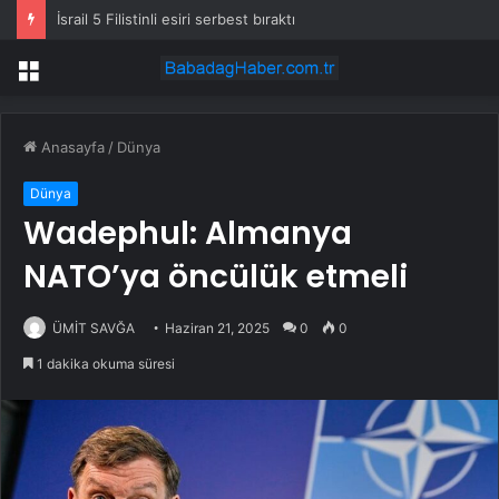
İsrail 5 Filistinli esiri serbest bıraktı
Menü
Anasayfa
/
Dünya
Dünya
Wadephul: Almanya
NATO’ya öncülük etmeli
ÜMİT SAVĞA
Haziran 21, 2025
0
0
1 dakika okuma süresi