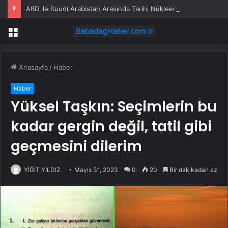
ABD ile Suudi Arabistan Arasında Tarihi Nükleer Anlaşma
Menü
Anasayfa
/
Haber
Haber
Yüksel Taşkın: Seçimlerin bu
kadar gergin değil, tatil gibi
geçmesini dilerim
YİĞİT YILDIZ
Mayıs 31, 2023
0
20
Bir dakikadan az