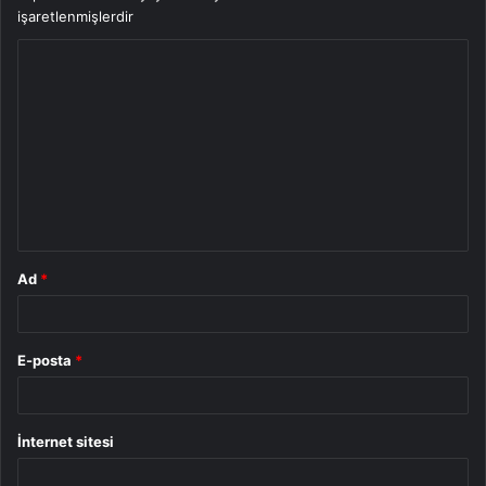
işaretlenmişlerdir
Y
o
r
u
m
*
Ad
*
E-posta
*
İnternet sitesi