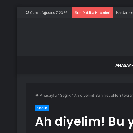
Kastamonu
Cuma, Ağustos 7 2026
Son Dakika Haberleri
ANASAY
Anasayfa
/
Sağlık
/
Ah diyelim! Bu yiyecekleri tekra
Sağlık
Ah diyelim! Bu y