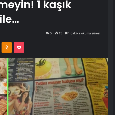
meyin! 1 kaşık
ile…
0
15
1 dakika okuma süresi
VKontakte
Odnoklassniki
Pocket