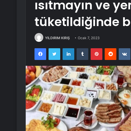
ısıtmayın ve ye
tüketildiğinde b
YILDIRIM KIRIŞ
Ocak 7, 2023
Facebook
Twitter
LinkedIn
Tumblr
Pinterest
Reddit