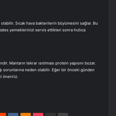
 olabilir. Sıcak hava bakterilerin büyümesini sağlar. Bu
tates yemeklerinizi servis ettikten sonra hızlıca
dir. Mantarın tekrar ısıtılması protein yapısını bozar.
ğı sorunlarına neden olabilir. Eğer bir önceki günden
 öneririz.
erest
Reddit
VKontakte
Odnoklassniki
Pocket
E-Posta ile paylaş
Yazdır