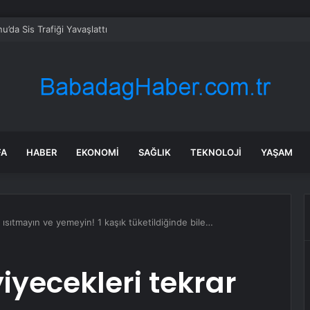
’da Sis Trafiği Yavaşlattı
FA
HABER
EKONOMI
SAĞLIK
TEKNOLOJI
YAŞAM
r ısıtmayın ve yemeyin! 1 kaşık tüketildiğinde bile…
iyecekleri tekrar