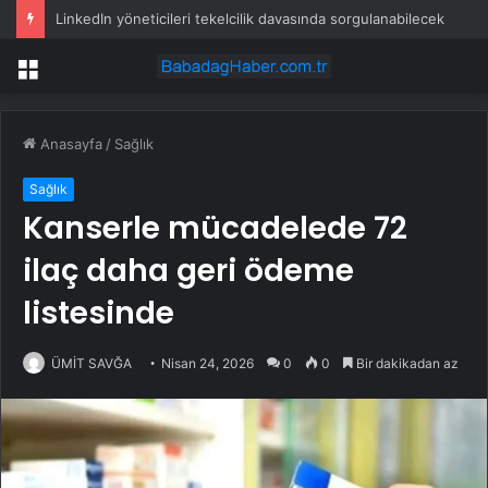
Her sene aynı görüntüler: Ormanlarımız alevler arasında kalıyor
Menü
Anasayfa
/
Sağlık
Sağlık
Kanserle mücadelede 72
ilaç daha geri ödeme
listesinde
ÜMİT SAVĞA
Nisan 24, 2026
0
0
Bir dakikadan az