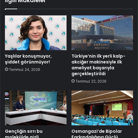
İlgili Makaleler
Yaşlılar konuşmuyor,
Türkiye’nin ilk yerli kalp-
şiddet görünmüyor!
akciğer makinesiyle ilk
ameliyat başarıyla
Temmuz 24, 2026
gerçekleştirildi
Temmuz 22, 2026
Gençliğin sırrı bu
Osmangazi’de Bipolar
molekülde gizli
Farkındalığına Güçlü