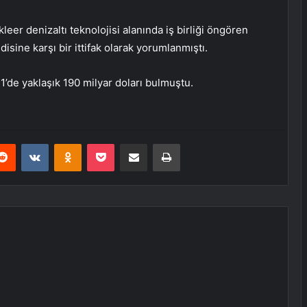
leer denizaltı teknolojisi alanında iş birliği öngören
isine karşı bir ittifak olarak yorumlanmıştı.
1’de yaklaşık 190 milyar doları bulmuştu.
erest
Reddit
VKontakte
Odnoklassniki
Pocket
E-Posta ile paylaş
Yazdır