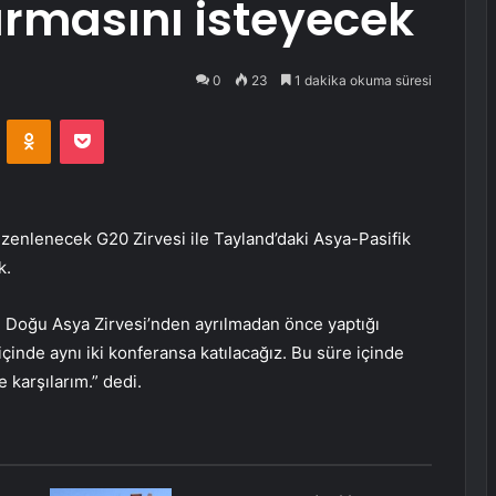
dırmasını isteyecek
0
23
1 dakika okuma süresi
VKontakte
Odnoklassniki
Pocket
zenlenecek G20 Zirvesi ile Tayland’daki Asya-Pasifik
k.
 Doğu Asya Zirvesi’nden ayrılmadan önce yaptığı
inde aynı iki konferansa katılacağız. Bu süre içinde
karşılarım.” dedi.