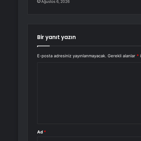
Ağustos 6, 2026
Bir yanıt yazın
E-posta adresiniz yayınlanmayacak.
Gerekli alanlar
*
i
Y
o
r
u
m
*
Ad
*