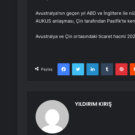
Avustralya’nın geçen yıl ABD ve İngiltere ile nük
AUKUS anlaşması, Çin tarafından Pasifik’te kend
Avustralya ve Çin ortasındaki ticaret hacmi 202
Facebook
Twitter
LinkedIn
Tumblr
Pint
Paylaş
YILDIRIM KIRIŞ