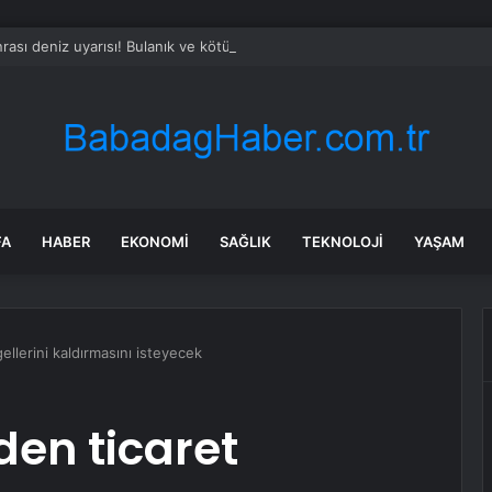
rası deniz uyarısı! Bulanık ve kötü kokulu suda yüzmeyin
FA
HABER
EKONOMI
SAĞLIK
TEKNOLOJI
YAŞAM
ellerini kaldırmasını isteyecek
den ticaret