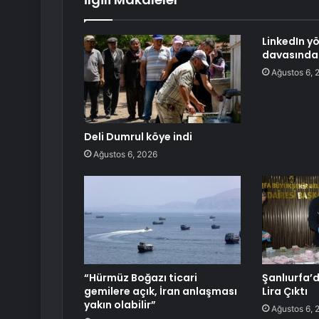
LinkedIn yö
davasında
Ağustos 6, 
Deli Dumrul köye indi
Ağustos 6, 2026
“Hürmüz Boğazı ticari
Şanlıurfa’d
gemilere açık, İran anlaşması
Lira Çıktı
yakın olabilir”
Ağustos 6, 