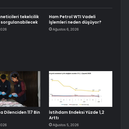
neticileri tekelcilik
Ham Petrol WTI Vadeli
 sorgulanabilecek
İşlemleri neden düşüyor?
2026
Ağustos 6, 2026
a Dilenciden 117 Bin
İstihdam Endeksi Yüzde 1,2
Arttı
2026
Ağustos 5, 2026