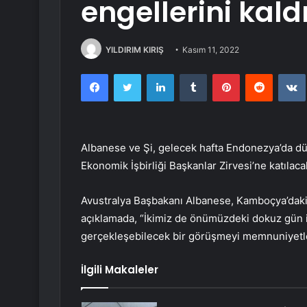
engellerini kal
YILDIRIM KIRIŞ
Kasım 11, 2022
Facebook
Twitter
LinkedIn
Tumblr
Pinterest
Reddit
Albanese ve Şi, gelecek hafta Endonezya’da dü
Ekonomik İşbirliği Başkanlar Zirvesi’ne katılaca
Avustralya Başbakanı Albanese, Kamboçya’daki
açıklamada, “İkimiz de önümüzdeki dokuz gün iç
gerçekleşebilecek bir görüşmeyi memnuniyetle 
İlgili Makaleler