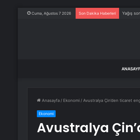
Yağış son
Cuma, Ağustos 7 2026
Son Dakika Haberleri
ANASAY
Anasayfa
/
Ekonomi
/
Avustralya Çin’den ticaret eng
Ekonomi
Avustralya Çin’