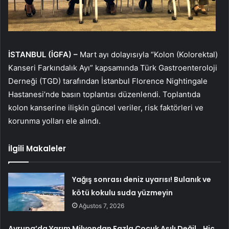
İSTANBUL (İGFA) –
Mart ayı dolayısıyla “Kolon (Kolorektal)
Kanseri Farkındalık Ayı” kapsamında Türk Gastroenteroloji
Derneği (TGD) tarafından İstanbul Florence Nightingale
Hastanesi’nde basın toplantısı düzenlendi. Toplantıda
kolon kanserine ilişkin güncel veriler, risk faktörleri ve
korunma yolları ele alındı.
İlgili Makaleler
Yağış sonrası deniz uyarısı! Bulanık ve
kötü kokulu suda yüzmeyin
Ağustos 7, 2026
Avrupa’da Yarım Milyondan Fazla Çocuk Aşılı Değil… Hiç