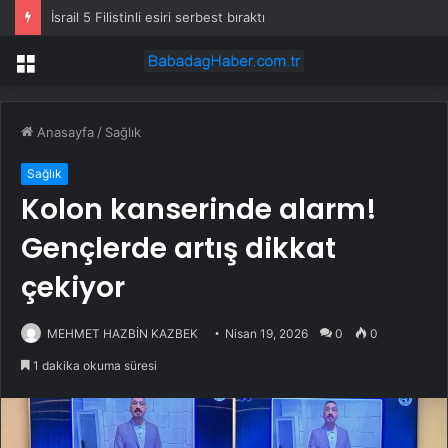
İsrail 5 Filistinli esiri serbest bıraktı
Menü
Anasayfa
/
Sağlık
Sağlık
Kolon kanserinde alarm!
Gençlerde artış dikkat
çekiyor
MEHMET HAZBİN KAZBEK
Nisan 19, 2026
0
0
1 dakika okuma süresi