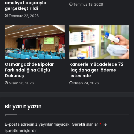
ameliyat başarıyla
Temmuz 18, 2026
gerçekleştirildi
Temmuz 22, 2026
Osmangazi’de Bipolar
Kanserle mücadelede 72
Farkındalığına Güçlü
ilaç daha geri ödeme
Dokunuş
listesinde
Nisan 26, 2026
Nisan 24, 2026
Bir yanıt yazın
E-posta adresiniz yayınlanmayacak.
Gerekli alanlar
*
ile
işaretlenmişlerdir