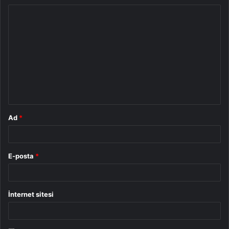
Y
o
r
u
m
*
Ad
*
E-posta
*
İnternet sitesi