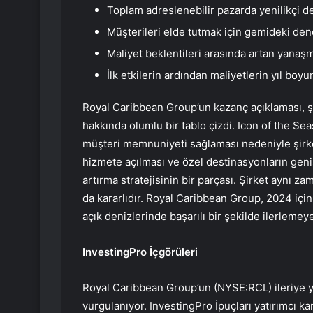
Toplam adreslenebilir pazarda yenilikçi 
Müşterileri elde tutmak için gemideki den
Maliyet beklentileri arasında artan yanaş
İlk etkilerin ardından maliyetlerin yıl bo
Royal Caribbean Group’un kazanç açıklaması, şir
hakkında olumlu bir tablo çizdi. Icon of the Se
müşteri memnuniyeti sağlaması nedeniyle şirket
hizmete açılması ve özel destinasyonların geni
artırma stratejisinin bir parçası. Şirket aynı z
da kararlıdır. Royal Caribbean Group, 2024 iç
açık denizlerinde başarılı bir şekilde ilerlemey
InvestingPro İçgörüleri
Royal Caribbean Group’un (NYSE:RCL) ileriye yö
vurgulanıyor. InvestingPro İpuçları yatırımcı kar