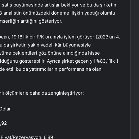
e satış büyümesinde artışlar bekliyor ve bu da şirketin
 3 analistin önümüzdeki döneme ilişkin yaptığı olumlu
mserliğin arttığını gösteriyor.
an, 19,18’lik bir F/K oranıyla işlem görüyor (2023’ün 4.
 bu da şirketin yakın vadeli kâr büyümesiyle
büyüme beklentileri göz önüne alındığında hisse
duğunu gösterebilir. Ayrıca şirket geçen yıl %83,1’lik 1
elde etti; bu da yatırımcıların performansına olan
lı ölçümlerle daha da zenginleştiriyor:
Dolar
7,92
a Fiyat/Rezervasyon: 6,89