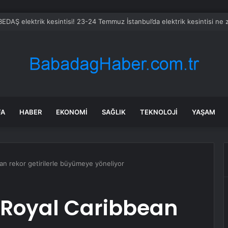
da Fırtına Etkili Olmaya Başladı
FA
HABER
EKONOMI
SAĞLIK
TEKNOLOJI
YAŞAM
an rekor getirilerle büyümeye yöneliyor
 Royal Caribbean