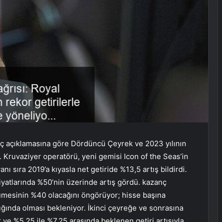
ç açıklamasına göre Dördüncü Çeyrek ve 2023 yılının
 Kruvaziyer operatörü, yeni gemisi Icon of the Seas’in
anı sıra 2019’a kıyasla net getiride %13,5 artış bildirdi.
fiyatlarında %50’nin üzerinde artış gördü. kazanç
ümesinin %40 olacağını öngörüyor; hisse başına
lığında olması bekleniyor. İkinci çeyreğe ve sonrasına
 ve %5,25 ile %7,25 arasında beklenen getiri artışıyla