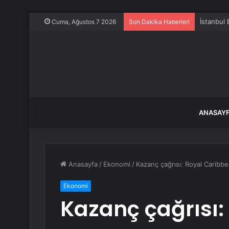
İstanbul’
Cuma, Ağustos 7 2026
Son Dakika Haberleri
ANASAY
Anasayfa
/
Ekonomi
/
Kazanç çağrısı: Royal Caribbe
Ekonomi
Kazanç çağrısı: