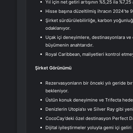
Yıl için net getiri artışının %5,25 ila %7,2
Hisse başına düzeltilmiş ihracın 2024’te 9,
Şirket sürdürülebilirliğe, karbon yoğunluğ
odaklanıyor.
Uçak içi deneyimlere, destinasyonlara ve ç
büyümenin anahtarıdır.
Royal Caribbean, maliyetleri kontrol etmey
Şirket Görünümü
Rezervasyonların bir önceki yılı geride 
bekleniyor.
Üstün konuk deneyimine ve Trifecta hede
Denizlerin Utopia’sı ve Silver Ray gibi yen
CocoCay’deki özel destinasyon Perfect Da
Dijital iyileştirmeler yoluyla gemi içi geliri 