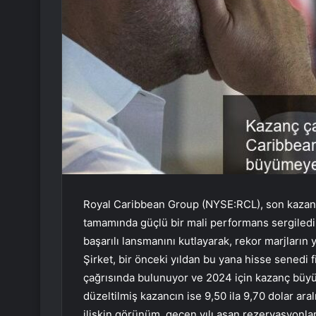
Royal Caribbean Group (NYSE:RCL), son kazan
tamamında güçlü bir mali performans sergiledi.
başarılı lansmanını kutlayarak, rekor marjların y
Şirket, bir önceki yıldan bu yana hisse senedi 
çağrısında bulunuyor ve 2024 için kazanç büy
düzeltilmiş kazancın ise 9,50 ila 9,70 dolar ara
ilişkin görünüm, geçen yılı aşan rezervasyonlar