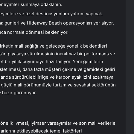
deneyimler sunmaya odaklanın.
eyimlere ve özel destinasyonlara yatırım yapmak.
ma günleri ve Hideaway Beach operasyonları yer alıyor.
yunca normale dönmesi bekleniyor.
ketin mali sağlığı ve geleceğe yönelik beklentileri
as’ın piyasaya sürülmesinin inanılmaz bir performans ve
 bir yıllık büyümeye hazırlanıyor. Yeni gemilerin
şletilmesi, daha fazla müşteri çekme ve gemideki geliri
amanda sürdürülebilirliğe ve karbon ayak izini azaltmaya
in güçlü mali görünümüyle turizm ve seyahat sektörünün
e hazır görünüyor.
nelik ivmesi, iyimser varsayımlar ve son mali verilerle
arlarını etkileyebilecek temel faktörleri