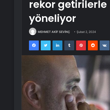
rekor getiriler
yöneliyor
MEHMET AKİF SEVİNÇ
Şubat 2, 2024
Facebook
Twitter
LinkedIn
Tumblr
Pinterest
Reddit