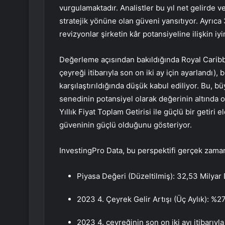
vurgulamaktadır. Analistler bu yıl net gelirde v
stratejik yönüne olan güveni yansıtıyor. Ayrıca
revizyonlar şirketin kâr potansiyeline ilişkin iyi
Değerleme açısından bakıldığında Royal Caribbe
çeyreği itibarıyla son on iki ay için ayarlandı),
karşılaştırıldığında düşük kabul ediliyor. Bu, 
senedinin potansiyel olarak değerinin altında ol
Yıllık Fiyat Toplam Getirisi ile güçlü bir getiri 
güveninin güçlü olduğunu gösteriyor.
InvestingPro Data, bu perspektifi gerçek zaman
Piyasa Değeri (Düzeltilmiş): 32,53 Milyar 
2023 4. Çeyrek Gelir Artışı (Üç Aylık): %2
2023 4. çeyreğinin son on iki ayı itibarıyl