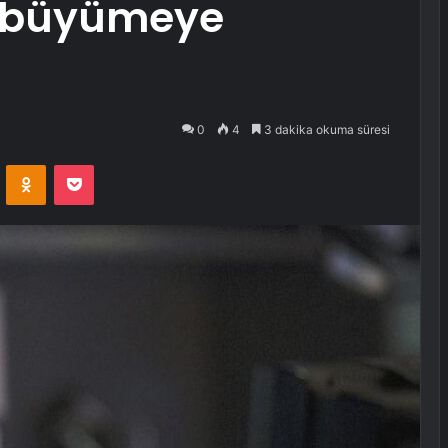
le büyümeye
0
4
3 dakika okuma süresi
VKontakte
Odnoklassniki
Pocket