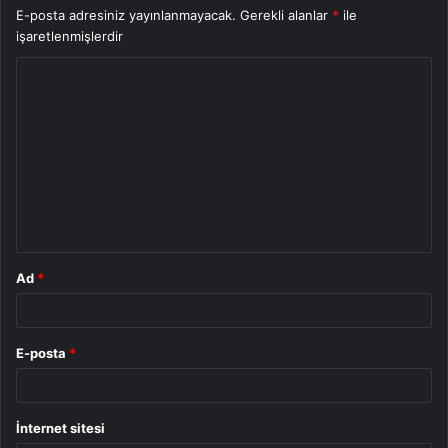
E-posta adresiniz yayınlanmayacak.
Gerekli alanlar
*
ile
işaretlenmişlerdir
Y
o
r
u
m
*
Ad
*
E-posta
*
İnternet sitesi