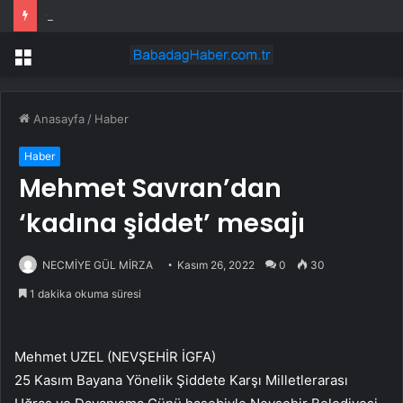
Gazze için 15 maddelik plan: Yol haritası açıklandı
Menü
Anasayfa
/
Haber
Haber
Mehmet Savran’dan
‘kadına şiddet’ mesajı
NECMİYE GÜL MİRZA
Kasım 26, 2022
0
30
1 dakika okuma süresi
Mehmet UZEL (NEVŞEHİR İGFA)
25 Kasım Bayana Yönelik Şiddete Karşı Milletlerarası