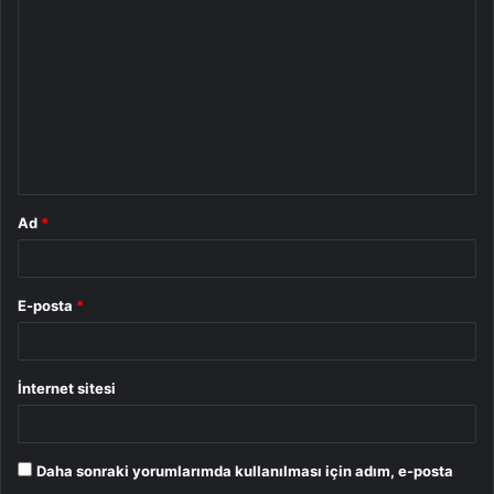
o
r
u
m
*
Ad
*
E-posta
*
İnternet sitesi
Daha sonraki yorumlarımda kullanılması için adım, e-posta