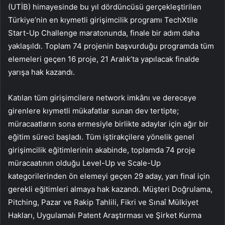
(UTİB) himayesinde bu yıl dördüncüsü gerçekleştirilen
Türkiye’nin en kıymetli girişimcilik programı TechXtile
Start-Up Challenge maratonunda, finale bir adım daha
yaklaşıldı. Toplam 74 projenin başvurduğu programda tüm
elemeleri geçen 16 proje, 21 Aralık’ta yapılacak finalde
yarışa hak kazandı.
Katılan tüm girişimcilere network imkânı ve dereceye
girenlere kıymetli mükafatlar sunan dev tertipte;
müracaatların sona ermesiyle birlikte adaylar için ağır bir
eğitim süreci başladı. Tüm iştirakçilere yönelik genel
girişimcilik eğitimlerinin akabinde, toplamda 74 proje
müracaatının olduğu Level-Up ve Scale-Up
kategorilerinden ön elemeyi geçen 29 aday, yarı final için
gerekli eğitimleri almaya hak kazandı. Müşteri Doğrulama,
Pitching, Pazar ve Rakip Tahlili, Fikri ve Sınaî Mülkiyet
Hakları, Uygulamalı Patent Araştırması ve Şirket Kurma