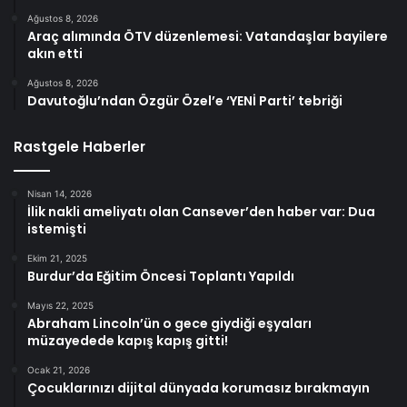
Ağustos 8, 2026
Araç alımında ÖTV düzenlemesi: Vatandaşlar bayilere
akın etti
Ağustos 8, 2026
Davutoğlu’ndan Özgür Özel’e ‘YENİ Parti’ tebriği
Rastgele Haberler
Nisan 14, 2026
İlik nakli ameliyatı olan Cansever’den haber var: Dua
istemişti
Ekim 21, 2025
Burdur’da Eğitim Öncesi Toplantı Yapıldı
Mayıs 22, 2025
Abraham Lincoln’ün o gece giydiği eşyaları
müzayedede kapış kapış gitti!
Ocak 21, 2026
Çocuklarınızı dijital dünyada korumasız bırakmayın