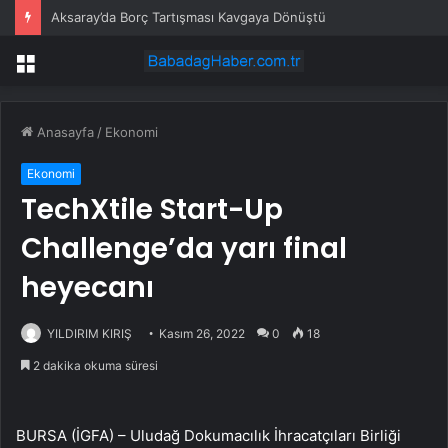
Aksaray’da Borç Tartışması Kavgaya Dönüştü
Menü
Anasayfa
/
Ekonomi
Ekonomi
TechXtile Start-Up
Challenge’da yarı final
heyecanı
YILDIRIM KIRIŞ
Kasım 26, 2022
0
18
2 dakika okuma süresi
BURSA (İGFA) – Uludağ Dokumacılık İhracatçıları Birliği