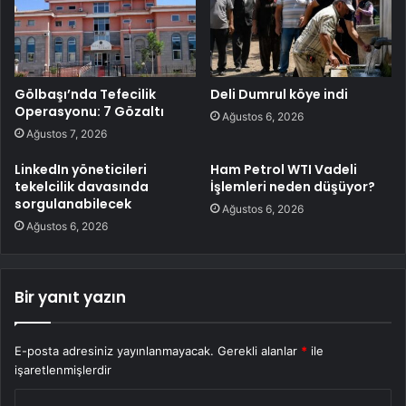
Gölbaşı’nda Tefecilik
Deli Dumrul köye indi
Operasyonu: 7 Gözaltı
Ağustos 6, 2026
Ağustos 7, 2026
LinkedIn yöneticileri
Ham Petrol WTI Vadeli
tekelcilik davasında
İşlemleri neden düşüyor?
sorgulanabilecek
Ağustos 6, 2026
Ağustos 6, 2026
Bir yanıt yazın
E-posta adresiniz yayınlanmayacak.
Gerekli alanlar
*
ile
işaretlenmişlerdir
Y