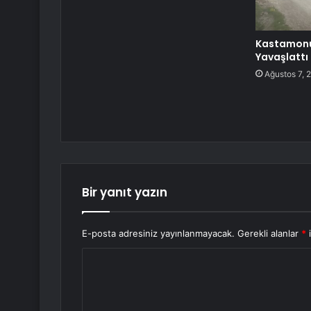
Kastamonu’
Yavaşlattı
Ağustos 7, 
Bir yanıt yazın
E-posta adresiniz yayınlanmayacak.
Gerekli alanlar
*
i
Y
o
r