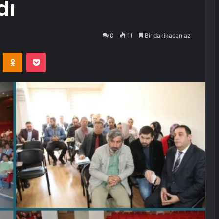
dı
0
11
Bir dakikadan az
VKontakte
Odnoklassniki
Pocket