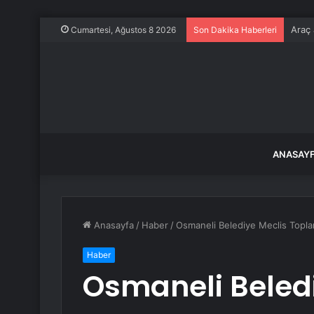
Araç 
Cumartesi, Ağustos 8 2026
Son Dakika Haberleri
ANASAY
Anasayfa
/
Haber
/
Osmaneli Belediye Meclis Toplan
Haber
Osmaneli Beled