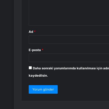
u
m
*
Ad
*
E-posta
*
Daha sonraki yorumlarımda kullanılması için adı
kaydedilsin.