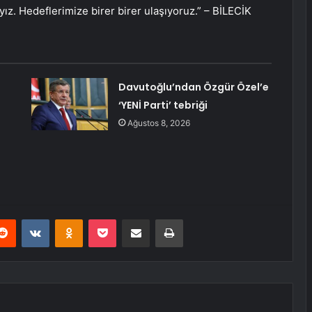
ız. Hedeflerimize birer birer ulaşıyoruz.” – BİLECİK
Davutoğlu’ndan Özgür Özel’e
‘YENİ Parti’ tebriği
Ağustos 8, 2026
erest
Reddit
VKontakte
Odnoklassniki
Pocket
E-Posta ile paylaş
Yazdır