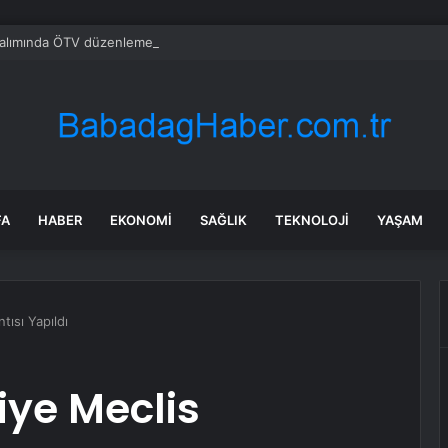
alımında ÖTV düzenlemesi: Vatandaşlar bayilere akın etti
FA
HABER
EKONOMI
SAĞLIK
TEKNOLOJI
YAŞAM
tısı Yapıldı
iye Meclis