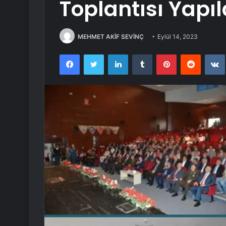
Toplantısı Yapıl
MEHMET AKİF SEVİNÇ
Eylül 14, 2023
Facebook
Twitter
LinkedIn
Tumblr
Pinterest
Reddit