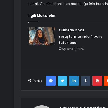
olarak Osmaneli halkının mutluluğu için buraday
İlgili Makaleler
Gülistan Doku
soruşturmasında 4 polis
tutuklandı
Ağustos 8, 2026
Facebook
Twitter
LinkedIn
Tumblr
Pint
Paylaş