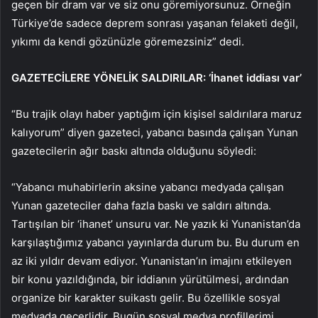
geçen bir dram var ve siz onu göremiyorsunuz. Örneğin
Türkiye’de sadece deprem sonrası yaşanan felaketi değil,
yıkımı da kendi gözünüzle göremezsiniz” dedi.
GAZETECİLERE YÖNELİK SALDIRILAR: ‘İhanet iddiası var’
“Bu trajik olayı haber yaptığım için kişisel saldırılara maruz
kalıyorum” diyen gazeteci, yabancı basında çalışan Yunan
gazetecilerin ağır baskı altında olduğunu söyledi:
“Yabancı muhabirlerin aksine yabancı medyada çalışan
Yunan gazeteciler daha fazla baskı ve saldırı altında.
Tartışılan bir ‘ihanet’ unsuru var. Ne yazık ki Yunanistan’da
karşılaştığımız yabancı yayınlarda durum bu. Bu durum en
az iki yıldır devam ediyor. Yunanistan’ın imajını etkileyen
bir konu yazıldığında, bir iddianın yürütülmesi, ardından
organize bir karakter suikastı gelir. Bu özellikle sosyal
medyada geçerlidir. Bugün sosyal medya profillerimi