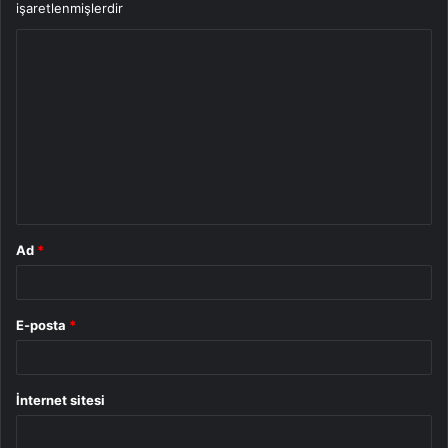
işaretlenmişlerdir
Y
o
r
u
m
*
Ad
*
E-posta
*
İnternet sitesi