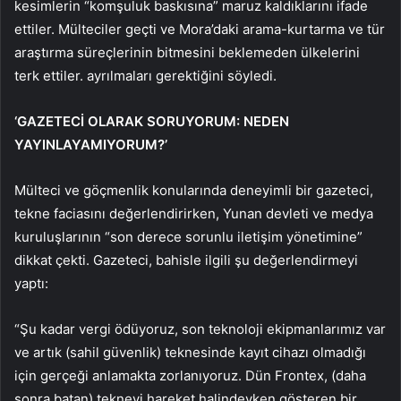
kesimlerin “komşuluk baskısına” maruz kaldıklarını ifade
ettiler. Mülteciler geçti ve Mora’daki arama-kurtarma ve tür
araştırma süreçlerinin bitmesini beklemeden ülkelerini
terk ettiler. ayrılmaları gerektiğini söyledi.
‘GAZETECİ OLARAK SORUYORUM: NEDEN
YAYINLAYAMIYORUM?’
Mülteci ve göçmenlik konularında deneyimli bir gazeteci,
tekne faciasını değerlendirirken, Yunan devleti ve medya
kuruluşlarının “son derece sorunlu iletişim yönetimine”
dikkat çekti. Gazeteci, bahisle ilgili şu değerlendirmeyi
yaptı:
“Şu kadar vergi ödüyoruz, son teknoloji ekipmanlarımız var
ve artık (sahil güvenlik) teknesinde kayıt cihazı olmadığı
için gerçeği anlamakta zorlanıyoruz. Dün Frontex, (daha
sonra batan) tekneyi hareket halindeyken gösteren bir