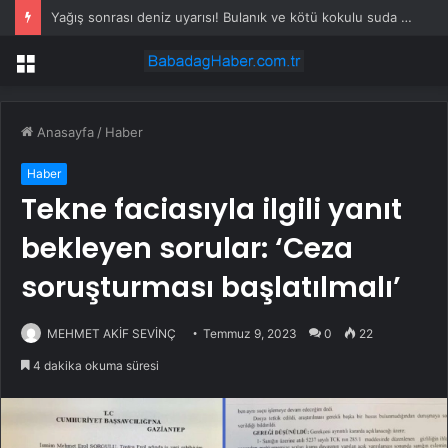
Yağış sonrası deniz uyarısı! Bulanık ve kötü kokulu suda yüzmeyin
Menü
Anasayfa
/
Haber
Haber
Tekne faciasıyla ilgili yanıt
bekleyen sorular: ‘Ceza
soruşturması başlatılmalı’
MEHMET AKİF SEVİNÇ
Temmuz 9, 2023
0
22
4 dakika okuma süresi